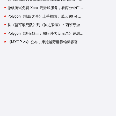
微软测试免费 Xbox 云游戏服务，看两分钟广告可用一小时
Polygon《轮回之兽》上手前瞻：试玩 90 分钟后，我依然有一肚子疑惑
从《盟军敢死队》到《神之亵渎》：西班牙游戏工作室盘点
Polygon《毁灭战士：黑暗时代 启示录》评测：轰轰烈烈的谢幕演出？
《MXGP 26》公布，摩托越野世界锦标赛官方游戏回归