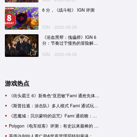
8 分，《战斗蛙》 IGN 评测
IGN
2020-08-26
《浴血黑帮：傀儡师》IGN 6
分：节奏过于慢热的冒险解谜
游戏
IGN
2020-08-26
游戏热点
《街头霸王 6》新角色“亚思敏”Fami 通抢先体验报告
《斯普拉遁：涂击队》多人模式 Fami 通试玩：与好友并肩推进故事
《恶魔城：贝尔蒙特的诅咒》Fami 通前瞻：要素杂糅的新生《恶魔城》
Polygon《电车炫客》评测：有史以来最棒的 3D 索尼克游戏！
英伟达创始人黄仁勋&世嘉管理层特别座谈：一次改变命运的邂逅