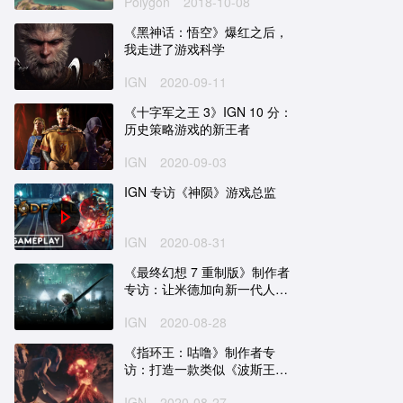
Polygon
2018-10-08
​《黑神话：悟空》爆红之后，
我走进了游戏科学
IGN
2020-09-11
《十字军之王 3》IGN 10 分：
历史策略游戏的新王者
IGN
2020-09-03
IGN 专访《神陨》游戏总监
IGN
2020-08-31
《最终幻想 7 重制版》制作者
专访：让米德加向新一代人展
现魅力
IGN
2020-08-28
《指环王：咕噜》制作者专
访：打造一款类似《波斯王
子》的潜行游戏
IGN
2020-08-27