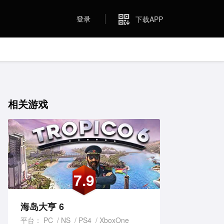
登录
下载APP
相关游戏
7.9
海岛大亨 6
平台：
PC
NS
PS4
XboxOne