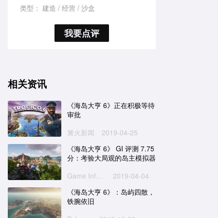
类型：
建造
经营
沙盒
我要点评
相关资讯
《海岛大亨 6》正在积极等待
审批
篝火新闻
2019-04-25
《海岛大亨 6》 GI 评测 7.75
分：考验大局观的岛主模拟器
Game Informer
2019-04-04
《海岛大亨 6》：岛屿四散，
铁腕依旧