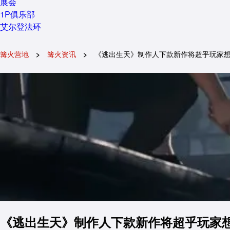
展会
1P俱乐部
艾尔登法环
篝火营地
篝火资讯
《逃出生天》制作人下款新作将超乎玩家
《逃出生天》制作人下款新作将超乎玩家