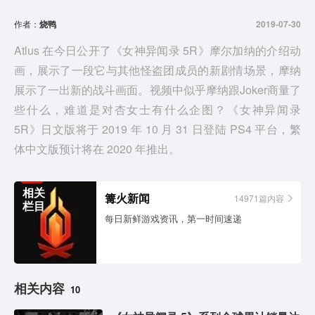
d
作者：
烧鸭
2019-07-30
e
Atlus 在今日公开了《女神异闻录 5R》摩尔加纳的介绍动
画，展示了一段它与其他怪盗团成员的新剧情场景，摩纳
o
展示了一出新的战斗画面。视频中似乎摩纳跟Joker商量了
些什么，难道是对杏女士有什么企图？《女神异闻录
5R》日文版将于 2019 年 10 月 31 日登陆 PS4 平台，繁
体中文版预计将在 2020 年推出。
相关
篝火新闻
14971篇内容
栏目
每日新鲜游戏资讯，第一时间速递
相关内容
10