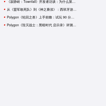
《寂静岭：Townfall》开发者访谈：为什么第一人称比第三人称恐怖
从《盟军敢死队》到《神之亵渎》：西班牙游戏工作室盘点
Polygon《轮回之兽》上手前瞻：试玩 90 分钟后，我依然有一肚子疑惑
Polygon《毁灭战士：黑暗时代 启示录》评测：轰轰烈烈的谢幕演出？