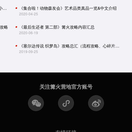
怪物猎人世界：冰原攻略（主线流程、怪物肉质、小技巧）
《集合啦！动物森友会》艺术品类真品一览&中文介绍
2020-04-25
攻略
《最后生还者 第二部》篝火攻略内容汇总
2020-06-19
《塞尔达传说 织梦岛》攻略总汇（流程攻略、心碎片、贝壳收集）
2019-09-25
关注篝火营地官方账号
友情链接