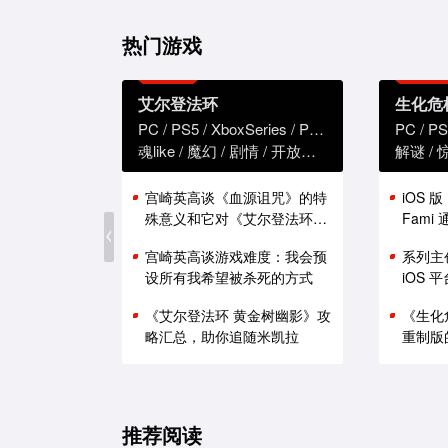
热门游戏
艾尔登法环
生化危
PC
PS5
XboxSeries
PS4
XboxOne
PC
PS
魂like
魔幻
剧情
开放世界
解谜
宫崎英高谈《血源诅咒》的特
iOS 
殊意义和它对《艾尔登法环》
Fam
的影响
能表现
宫崎英高谈游戏难度：我会预
系列主
设所有我希望被杀死的方式
iOS
《艾尔登法环 黄金树幽影》攻
《生化
略汇总，助你追随米凯拉
重制版
推荐阅读