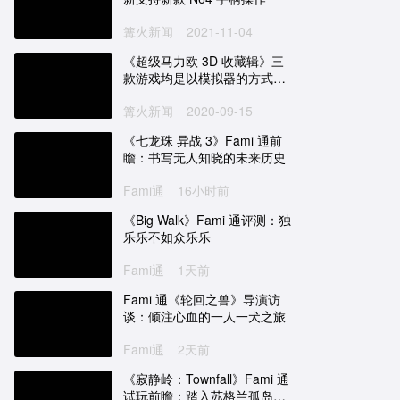
篝火新闻
2021-11-04
《超级马力欧 3D 收藏辑》三
款游戏均是以模拟器的方式在
NS 上运行
篝火新闻
2020-09-15
《七龙珠 异战 3》Fami 通前
瞻：书写无人知晓的未来历史
Fami通
16小时前
《Big Walk》Fami 通评测：独
乐乐不如众乐乐
Fami通
1天前
Fami 通《轮回之兽》导演访
谈：倾注心血的一人一犬之旅
Fami通
2天前
《寂静岭：Townfall》Fami 通
试玩前瞻：踏入苏格兰孤岛的