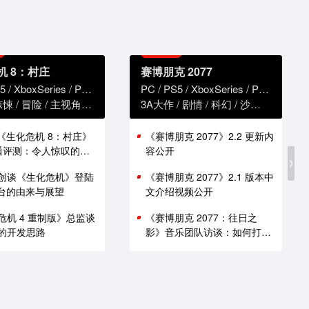
机 8：村庄
赛博朋克 2077
5
XboxSeries
PS4
XboxOne
PC
PS5
XboxSeries
PS4
Xbox
惊悚
冒险
主视角
恐怖
3A大作
剧情
科幻
沙盒
赛博朋
版《生化危机 8：村庄》
《赛博朋克 2077》2.2 更新内
i 通评测：令人惊叹的性
容公开
创谈《生化危机》登陆
《赛博朋克 2077》2.1 版本中
 平台的由来与展望
文介绍视频公开
危机 4 重制版》总监谈
《赛博朋克 2077：往日之
的开发思路
影》音乐团队访谈：如何打造
谍战原声带