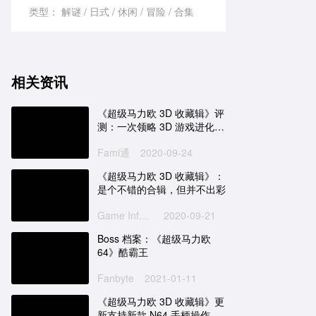
类型：
解谜
日式
休闲
冒险
合集
相关资讯
《超级马力欧 3D 收藏辑》评
测：一次领略 3D 游戏进化史
的宝贵机会
Fami通
2020-09-24
《超级马力欧 3D 收藏辑》：
是个不错的合辑，但并不出彩
Game Informer
2020-09-21
Boss 档案：《超级马力欧
64》酷霸王
Fanbyte
2021-01-11
《超级马力欧 3D 收藏辑》更
新支持新款 N64 手柄操作