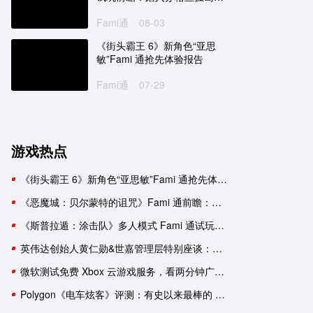
迷雾
Fami通
08-03
《街头霸王 6》新角色“亚思
敏”Fami 通抢先体验报告
宝可梦传说 阿尔宙斯
刺客信条：英灵殿
Fami通
07-29
One
NS
PC
PS5
XboxSeries
PS4
克
日式
探索
狩猎
神话
剧情
养成
第三人称
3A大作
冒险
开放世界
历史
潜入
《宝可梦 朱／紫》Polygon 评
《刺客信条 英灵殿》x《怪
游戏热点
测：不进反退
猎人 世界》联动宣传片公
《街头霸王 6》新角色“亚思敏”Fami 通抢先体验报告
《宝可梦 朱／紫》需要配音
育碧证实《刺客信条：英灵
吗？
殿》12 月 6 日将重返 Stea
《恶魔城：贝尔蒙特的诅咒》Fami 通前瞻：要素杂糅的新生《恶魔城》
平台
匡威与《宝可梦》推出四款日
9 月 13 日 ~ 9 月 19 日 Xb
《斯普拉遁：涂击队》多人模式 Fami 通试玩：与好友并肩推进故事
本限定联名球鞋
金会员游戏促销阵容公布
英伟达创始人黄仁勋&世嘉管理层特别座谈：一次改变命运的邂逅
微软测试免费 Xbox 云游戏服务，看两分钟广告可用一小时
Polygon《电车炫客》评测：有史以来最棒的 3D 索尼克游戏！