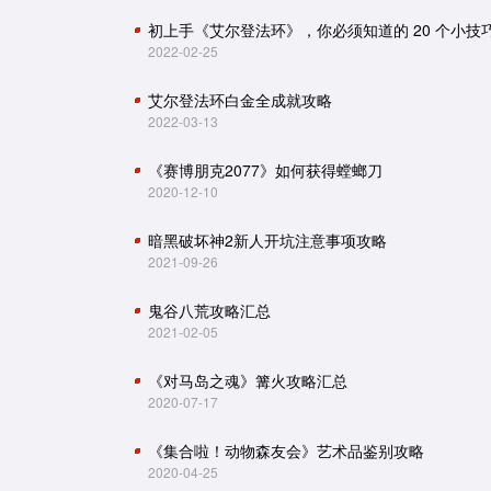
初上手《艾尔登法环》，你必须知道的 20 个小技
2022-02-25
艾尔登法环白金全成就攻略
2022-03-13
《赛博朋克2077》如何获得螳螂刀
2020-12-10
暗黑破坏神2新人开坑注意事项攻略
2021-09-26
鬼谷八荒攻略汇总
2021-02-05
《对马岛之魂》篝火攻略汇总
2020-07-17
《集合啦！动物森友会》艺术品鉴别攻略
2020-04-25