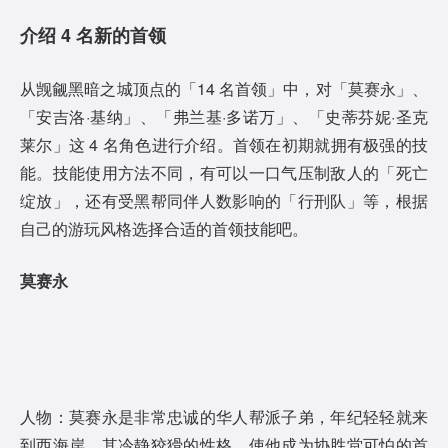
介绍 4 名新的首领
从觊觎黑暗之城顶点的「14 名首领」中，对「莫赛永」、
「安吉洛·基纳」、「弗兰基·多诺万」、「史蒂芬妮·圣克
莱尔」这 4 名角色进行介绍。首领在初期就拥有极强的技
能。技能使用方法不同，有可以一口气压制敌人的「死亡
绽放」，还有受黑帮同伴人数影响的「行刑队」等，根据
自己的游玩风格选择合适的首领技能吧。
莫赛永
人物：莫赛永是非常忠诚的华人帮派子弟，年纪轻轻就来
到西海岸。其冷静狡猾的性格，使他成为协胜堂可怕的首