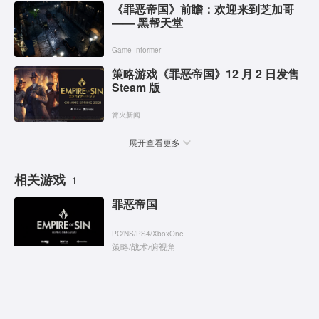
《罪恶帝国》前瞻：欢迎来到芝加哥
—— 黑帮天堂
Game Informer
策略游戏《罪恶帝国》12 月 2 日发售
Steam 版
篝火新闻
展开查看更多
相关游戏
1
罪恶帝国
PC
/
NS
/
PS4
/
XboxOne
策略
/
战术
/
俯视角