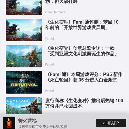
勃，但欠缺打磨
Game Informer
《生化变种》Fami 通评测：梦回 10
年前的「开放世界游戏发展期」
Fami通
《生化变异》创意总监专访：一款
「受到亚洲文化刺激而诞生的作品」
Fami通
《Fami 通》本周游戏评分：PS5 新作
《死亡轮回》获 35 分进入白金殿堂
Fami通
发行商称《生化变种》推出后热销 100
万份并已收回成本
篝火新闻
篝火营地
打开APP
《生化变异》最新「世界」视频展示
每日登录即可免费参与抽奖/兑换