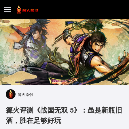
首页
游戏评测
地图攻略
篝火原创
篝火评测《战国无双 5》：虽是新瓶旧
酒，胜在足够好玩