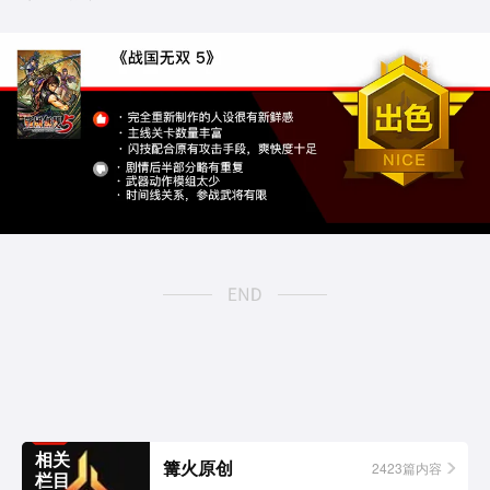
相关
篝火原创
2423篇内容
栏目