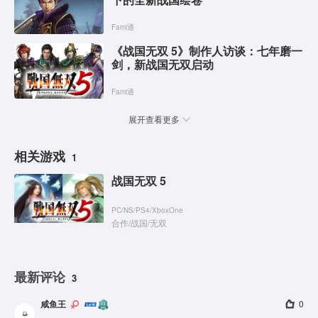
Fami通
《战国无双 5》制作人访谈：七年磨一
剑，新战国无双启动
Fami通
展开查看更多
相关游戏
1
战国无双 5
PC
/
NS
/
PS4
/
XboxOne
合作
/
战国
/
无双
最新评论
3
咸鱼王
0