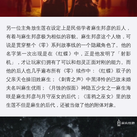
另一位主角放生莲在设定上是民俗学者麻生邦彦的后人，
有着与麻生邦彦极为相似的容貌。麻生邦彦这个人物，可
说是贯穿整个《零》系列故事线的一个隐藏角色了。他的
名字第一次出现是在《红蝶》中，正是他发明了「射影
机」，才让玩家们拥有了可以和怨灵正面对刚的能力。而
他的后人也几乎遍布所有《零》续作中：《红蝶》双子的
父亲天仓操旧姓麻生；《刺青之声》中黑泽怜的已故未婚
夫名叫麻生优雨；《月蚀的假面》神隐五少女之一麻生海
咲是麻生邦彦与月守巫女的后代；《濡鸦之巫女》里的放
生莲不但是麻生的后代，还被当做了他的附体对象。