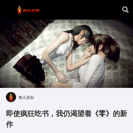
首页
游戏评测
地图攻略
篝火原创
即使疯狂吃书，我仍渴望着《零》的新
作