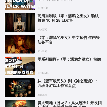
1P 俱乐部
高清重制版《零：濡鸦之巫女》确认
将在 10 月 28 日发售
篝火新闻
《零：濡鸦的巫女》中文预告 年内登
陆各平台
篝火新闻
零系列回顾+《零：濡鸦之巫女》前瞻
1P 俱乐部
从《盟军敢死队》到《神之亵渎》：
西班牙游戏工作室盘点
篝火原创
篝火营地《卧龙 2：凤火连天》开发团