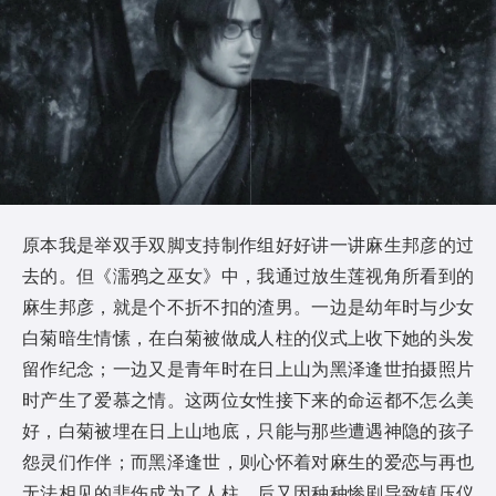
原本我是举双手双脚支持制作组好好讲一讲麻生邦彦的过
去的。但《濡鸦之巫女》中，我通过放生莲视角所看到的
麻生邦彦，就是个不折不扣的渣男。一边是幼年时与少女
白菊暗生情愫，在白菊被做成人柱的仪式上收下她的头发
留作纪念；一边又是青年时在日上山为黑泽逢世拍摄照片
时产生了爱慕之情。这两位女性接下来的命运都不怎么美
好，白菊被埋在日上山地底，只能与那些遭遇神隐的孩子
怨灵们作伴；而黑泽逢世，则心怀着对麻生的爱恋与再也
无法相见的悲伤成为了人柱，后又因种种惨剧导致镇压仪