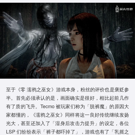
至于《零 濡鸦之巫女》游戏本身，粉丝的评价也是褒贬参
半。首先必须承认的是，画面确实是很好，相比起前几作
有了质的飞升。Tecmo 被玩家们称为「脱裤魔」的原因大
家都懂的，《濡鸦之巫女》同样将这一良好传统继续发扬
光大，甚至还加入了「湿身后攻击力提升」的设定，各位
LSP 们纷纷表示「裤子都吓掉了」，游戏也有了「乳摇之