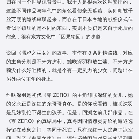
归在同一个世界观背景中。我个人是很喜欢这种安排的，
这些不同作品与年代中的角色看似毫无瓜葛，实则却被千
丝万缕的隐线串联起来，而存在于日本各地的献祭仪式乍
看似乎镇压的是不同的东西，实则本质仍是来自于死后的
怨念，很有东方文化中「因果轮回」的味道。
说回《濡鸦之巫女》的故事。本作有 3 条剧情路线，对应
的主角分别是不来方夕莉、雏咲深羽和放生莲。不来方夕
莉没什么好吐槽的，就是个有一定灵力的少女，问题出在
另外两位主角的身上。
雏咲深羽是初代《零 ZERO》的主角雏咲深红的女儿，她
的父亲正是深红的亲哥哥真冬。是的你没看错，雏咲深羽
是兄妹乱伦下诞生的孩子。但是，回溯之前几部作品，在
《零 ZERO》的真结局中，真冬因同情怨灵雾绘的遭遇选
择留在黄泉之门，等同于死亡，只有深红一人逃离了冰室
邸。到了《刺青之声》中，深红还曾因为对兄长的强烈思