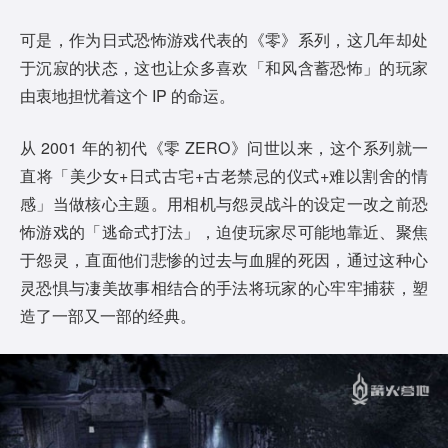
可是，作为日式恐怖游戏代表的《零》系列，这几年却处
于沉寂的状态，这也让众多喜欢「和风含蓄恐怖」的玩家
由衷地担忧着这个 IP 的命运。
从 2001 年的初代《零 ZERO》问世以来，这个系列就一
直将「美少女+日式古宅+古老禁忌的仪式+难以割舍的情
感」当做核心主题。用相机与怨灵战斗的设定一改之前恐
怖游戏的「逃命式打法」，迫使玩家尽可能地靠近、聚焦
于怨灵，直面他们悲惨的过去与血腥的死因，通过这种心
灵恐惧与凄美故事相结合的手法将玩家的心牢牢捕获，塑
造了一部又一部的经典。