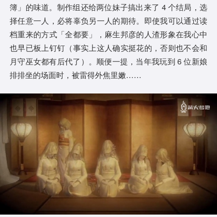
簿」的味道。制作组还给两位妹子搞出来了 4 个结局，选
择任意一人，必将辜负另一人的期待。即使我可以通过读
档重来的方式「全都要」，麻生邦彦的人渣形象在我心中
也早已板上钉钉（事实上这人确实挺花的，否则也不会和
月守巫女都有后代了）。顺便一提，当年我玩到 6 位新娘
排排坐的场面时，被雷得外焦里嫩……