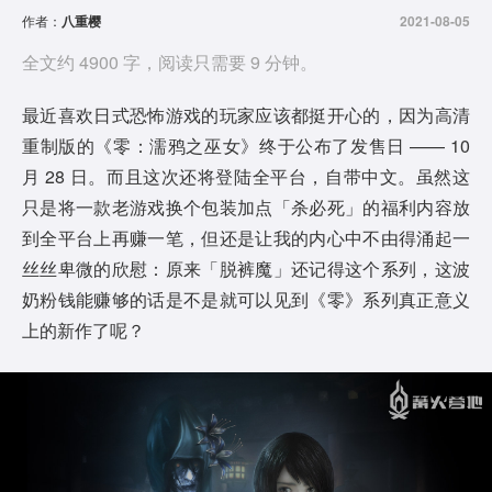
作者：
八重樱
2021-08-05
全文约 4900 字，阅读只需要 9 分钟。
最近喜欢日式恐怖游戏的玩家应该都挺开心的，因为高清
重制版的《零：濡鸦之巫女》终于公布了发售日 —— 10
月 28 日。而且这次还将登陆全平台，自带中文。虽然这
只是将一款老游戏换个包装加点「杀必死」的福利内容放
到全平台上再赚一笔，但还是让我的内心中不由得涌起一
丝丝卑微的欣慰：原来「脱裤魔」还记得这个系列，这波
奶粉钱能赚够的话是不是就可以见到《零》系列真正意义
上的新作了呢？