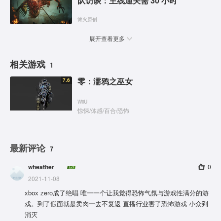
队访谈：主线通关需 30 小时
篝火原创
展开查看更多
相关游戏
1
零：濡鸦之巫女
7.6
WiiU
惊悚
/
体感
/
百合
/
恐怖
最新评论
7
wheather
0
2021-11-08
xbox zero成了绝唱 唯一一个让我觉得恐怖气氛与游戏性满分的游
戏。到了假面就是卖肉一去不复返 直播行业害了恐怖游戏 小众到
消灭