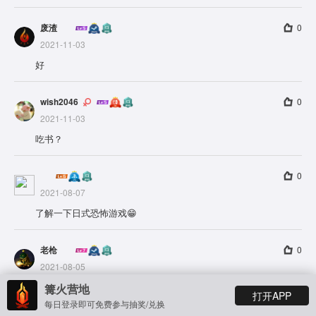
废渣
0
2021-11-03
好
wish2046
0
2021-11-03
吃书？
0
2021-08-07
了解一下日式恐怖游戏😁
老枪
0
2021-08-05
我感觉放生莲更可能是麻生邦彦的转世
篝火营地
打开APP
每日登录即可免费参与抽奖/兑换