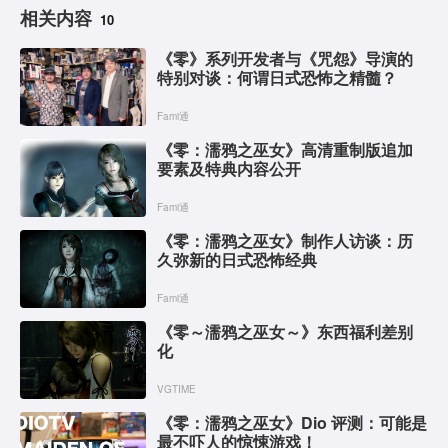
相关内容
10
《零》系列开发者与《咒怨》导演的
特别对谈：何谓日式恐怖之精髓？
Fami通
《零：濡鸦之巫女》高清重制版追加
要素及特典内容公开
Fami通
《零：濡鸦之巫女》制作人访谈：历
久弥新的日式恐怖经典
Fami通
《零～濡鸦之巫女～》东西福利差别
化
VGTIME
《零：濡鸦之巫女》Dio 评测：可能是
最不吓人的惊悚游戏！