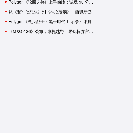
Polygon《轮回之兽》上手前瞻：试玩 90 分钟后，我依然有一肚子疑惑
从《盟军敢死队》到《神之亵渎》：西班牙游戏工作室盘点
Polygon《毁灭战士：黑暗时代 启示录》评测：轰轰烈烈的谢幕演出？
《MXGP 26》公布，摩托越野世界锦标赛官方游戏回归