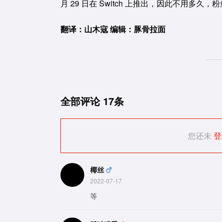
月 29 日在 Switch 上推出，因此不用
翻译：山木寇 编辑：豚骨拉面
全部评论
17条
您还未
登
椰丝
2022-07-17
等