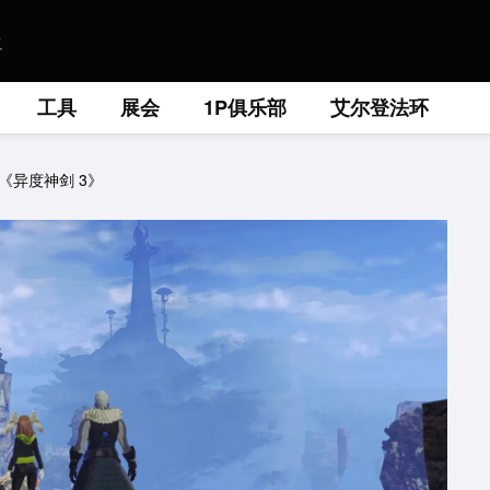
工具
展会
1P俱乐部
艾尔登法环
《异度神剑 3》