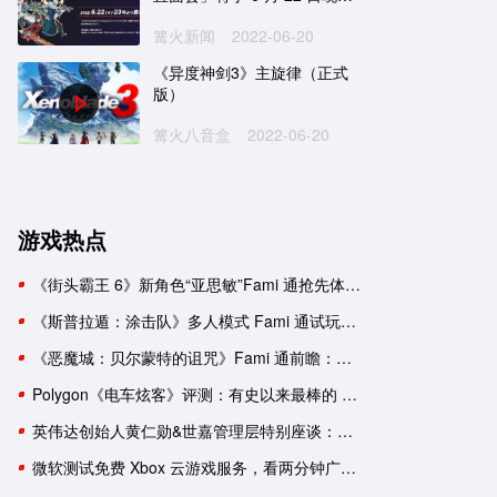
出
篝火新闻
2022-06-20
《异度神剑3》主旋律（正式
版）
篝火八音盒
2022-06-20
游戏热点
《街头霸王 6》新角色“亚思敏”Fami 通抢先体验报告
《斯普拉遁：涂击队》多人模式 Fami 通试玩：与好友并肩推进故事
《恶魔城：贝尔蒙特的诅咒》Fami 通前瞻：要素杂糅的新生《恶魔城》
Polygon《电车炫客》评测：有史以来最棒的 3D 索尼克游戏！
英伟达创始人黄仁勋&世嘉管理层特别座谈：一次改变命运的邂逅
微软测试免费 Xbox 云游戏服务，看两分钟广告可用一小时