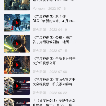
Polygon
2022-07-16
《异度神剑 3》第 4 弹
DLC「崭新的未来」4 月 26
日实装
篝火新闻
2023-04-19
《异度神剑 3》公布 4 段广
告，介绍游戏剧情、地图、战
斗等方面
篝火新闻
2022-07-15
《异度神剑 3》全新 8 分钟中
文介绍视频公开
篝火新闻
2022-07-08
《异度神剑 3》直面会官方中
文全程视频：扩充票内容将陆
续推出
篝火新闻
2022-06-22
「《异度神剑 3》专场任天堂
直面会」将于 6 月 22 日晚播