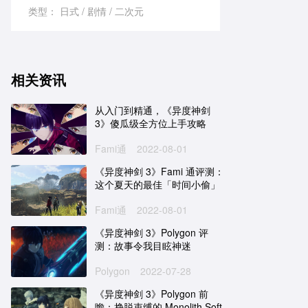
类型：
日式
剧情
二次元
相关资讯
从入门到精通，《异度神剑
3》傻瓜级全方位上手攻略
Fami通
2022-08-01
《异度神剑 3》Fami 通评测：
这个夏天的最佳「时间小偷」
Fami通
2022-08-01
《异度神剑 3》Polygon 评
测：故事令我目眩神迷
Polygon
2022-07-28
《异度神剑 3》Polygon 前
瞻：挣脱束缚的 Monolith Soft