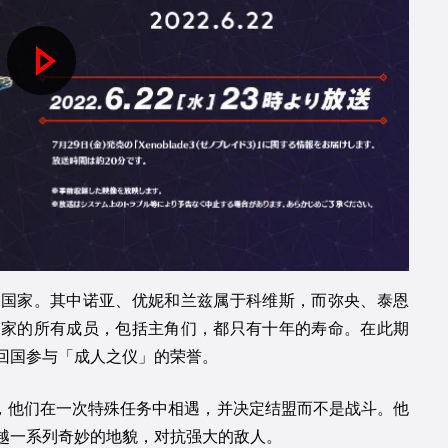
P
l
a
y
V
i
个国家。其中诺亚、优妮和兰兹属于科维斯，而弥央、泰恩
国家的所有成员，包括主角们，都只有十年的寿命。在此期
d
回国参与「成人之仪」的荣誉。
e
兵，他们在一次特殊任务中相遇，并决定结盟而不是战斗。他
o
越一系列奇妙的地貌，对抗强大的敌人。