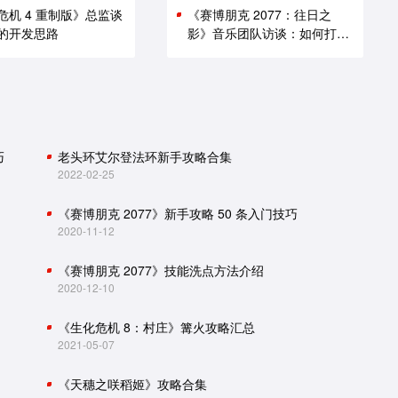
危机 4 重制版》总监谈
《赛博朋克 2077：往日之
的开发思路
影》音乐团队访谈：如何打造
谍战原声带
巧
老头环艾尔登法环新手攻略合集
2022-02-25
《赛博朋克 2077》新手攻略 50 条入门技巧
2020-11-12
《赛博朋克 2077》技能洗点方法介绍
2020-12-10
《生化危机 8：村庄》篝火攻略汇总
2021-05-07
《天穗之咲稻姬》攻略合集