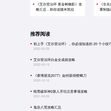
《艾尔登法环 黄金树幽影》攻
《生化
略汇总，助你追随米凯拉
重制版
推荐阅读
初上手《艾尔登法环》，你必须知道的 20 个小技
2022-02-25
艾尔登法环白金全成就攻略
2022-03-13
《赛博朋克2077》如何获得螳螂刀
2020-12-10
暗黑破坏神2新人开坑注意事项攻略
2021-09-26
鬼谷八荒攻略汇总