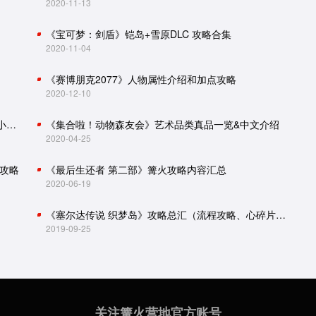
2020-11-13
《宝可梦：剑盾》铠岛+雪原DLC 攻略合集
2020-11-04
《赛博朋克2077》人物属性介绍和加点攻略
2020-12-10
怪物猎人世界：冰原攻略（主线流程、怪物肉质、小技巧）
《集合啦！动物森友会》艺术品类真品一览&中文介绍
2020-04-25
攻略
《最后生还者 第二部》篝火攻略内容汇总
2020-06-19
《塞尔达传说 织梦岛》攻略总汇（流程攻略、心碎片、贝壳收集）
2019-09-25
关注篝火营地官方账号