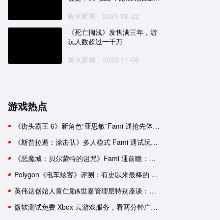
新要素
篝火新闻
2021-06-22
《死亡搁浅》发售满三年，游
玩人数超过一千万
篝火新闻
2022-11-08
游戏热点
《街头霸王 6》新角色“亚思敏”Fami 通抢先体验报告
《斯普拉遁：涂击队》多人模式 Fami 通试玩：与好友并肩推进故事
《恶魔城：贝尔蒙特的诅咒》Fami 通前瞻：要素杂糅的新生《恶魔城》
Polygon《电车炫客》评测：有史以来最棒的 3D 索尼克游戏！
英伟达创始人黄仁勋&世嘉管理层特别座谈：一次改变命运的邂逅
微软测试免费 Xbox 云游戏服务，看两分钟广告可用一小时