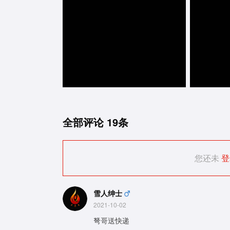
全部评论
19条
您还未
登
雪人绅士
2021-10-02
弩哥送快递