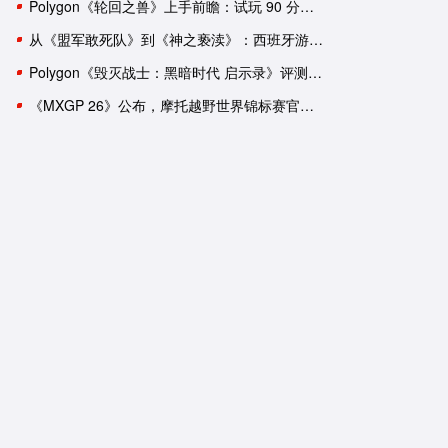
Polygon《轮回之兽》上手前瞻：试玩 90 分钟后，我依然有一肚子疑惑
从《盟军敢死队》到《神之亵渎》：西班牙游戏工作室盘点
Polygon《毁灭战士：黑暗时代 启示录》评测：轰轰烈烈的谢幕演出？
《MXGP 26》公布，摩托越野世界锦标赛官方游戏回归
宝可梦传说 阿尔宙斯
刺客信条：英灵殿
One
NS
PC
PS5
XboxSeries
PS4
克
日式
探索
狩猎
神话
剧情
养成
第三人称
3A大作
冒险
开放世界
历史
潜入
《宝可梦 朱／紫》Polygon 评
《刺客信条 英灵殿》x《怪
测：不进反退
猎人 世界》联动宣传片公
《宝可梦 朱／紫》需要配音
育碧证实《刺客信条：英灵
吗？
殿》12 月 6 日将重返 Stea
平台