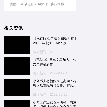
类型：
互动电影
3A大作
步行模拟
相关资讯
《死亡搁浅 导演剪辑版》将于
2023 年末推出 Mac 版
篝火新闻
2023-06-06
《死侍 2》日本女星加入小岛
秀夫神秘新作
篝火新闻
2022-11-01
小岛秀夫将新作束之高阁：构
思之后发现与《黑袍纠察队》
挺像的
篝火新闻
2022-06-28
小岛工作室发表声明称：与索
尼依旧保持着良好的合作关系