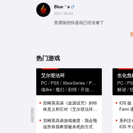
Blue＇s
2021-09-24
普通版的快递就已经送够了
热门游戏
艾尔登法环
生化危
PC
PS5
XboxSeries
PS4
XboxOne
PC
PS
魂like
魔幻
剧情
开放世界
解谜
宫崎英高谈《血源诅咒》的特
iOS 
殊意义和它对《艾尔登法环》
Fam
的影响
能表现
宫崎英高谈游戏难度：我会预
系列主
设所有我希望被杀死的方式
iOS