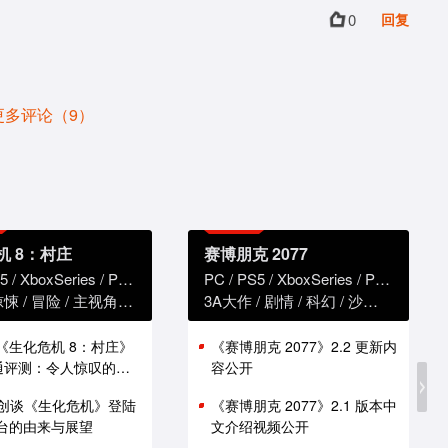
0
回复
更多评论（9）
机 8：村庄
赛博朋克 2077
5
XboxSeries
PS4
XboxOne
PC
PS5
XboxSeries
PS4
Xbox
惊悚
冒险
主视角
恐怖
3A大作
剧情
科幻
沙盒
赛博朋
版《生化危机 8：村庄》
《赛博朋克 2077》2.2 更新内
i 通评测：令人惊叹的性
容公开
创谈《生化危机》登陆
《赛博朋克 2077》2.1 版本中
 平台的由来与展望
文介绍视频公开