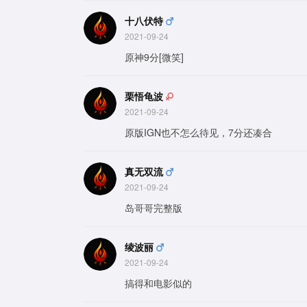
十八伏特
2021-09-24
原神9分[微笑]
栗悟龟波
2021-09-24
原版IGN也不怎么待见，7分还凑合
真无双流
2021-09-24
岛哥哥完整版
绫波丽
2021-09-24
搞得和电影似的