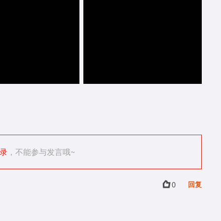
录
，不能参与发言哦~
0
回复