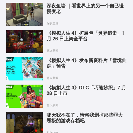
深夜鱼塘 ｜看世界上的另一个自己慢
慢变老
深夜鱼塘
《模拟人生 4》扩展包「灵异追击」1
月 26 日上架全平台
篝火新闻
《模拟人生 4》发布新资料片「雪境仙
踪」预告
篝火新闻
《模拟人生 4》DLC「巧缝妙织」7 月
28 日上市
篝火新闻
哪天我不在了，请帮我删掉那些罪大
恶极的游戏存档吧
Polygon