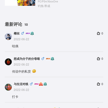
PC
/
PS4
/
XboxOne
钓鱼
/
养成
最新评论
10
椰丝
0
2022-06-22
哇偶
想成为分子的分母喵
0
2022-06-22
传说中的私货
与生活对线
0
2022-06-22
打卡