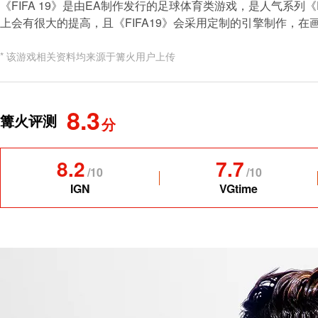
《FIFA 19》是由EA制作发行的足球体育类游戏，是人气系列《FI
上会有很大的提高，且《FIFA19》会采用定制的引擎制作，在画面
* 该游戏相关资料均来源于篝火用户上传
8.3
篝火评测
分
8.2
7.7
/
10
/
10
IGN
VGtime