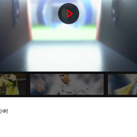
P
l
a
y
V
i
d
小时
e
o