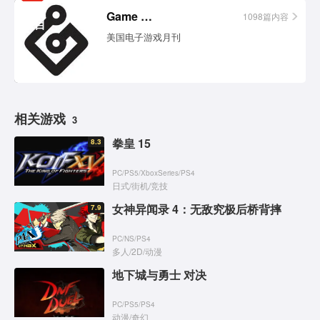
相关
Game Informer
1098篇内容
栏目
美国电子游戏月刊
相关游戏
3
拳皇 15
8.3
PC
/
PS5
/
XboxSeries
/
PS4
日式
/
街机
/
竞技
女神异闻录 4：无敌究极后桥背摔
7.9
PC
/
NS
/
PS4
多人
/
2D
/
动漫
地下城与勇士 对决
PC
/
PS5
/
PS4
动漫
/
奇幻