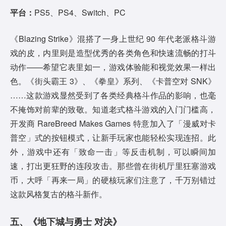
平台：
PS5、PS4、Switch、PC
《Blazing Strike》混搭了一身上世纪 90 年代老派格斗游
戏的皮，内里则是造型优秀的各类角色和快速流畅的打斗
动作——希望它表里如一，游戏体验能和视觉效果一样出
色。《街头霸王 3》、《拳皇》系列、《卡普空对 SNK》
……这款游戏显然受到了各类经典格斗作品的影响，也毫
不掩饰对前辈的致敬。知道老式格斗游戏的入门门槛高，
开发商 RareBreed Makes Games 特意加入了「漫威对卡
普空」式的按钮模式，让新手玩家也能轻松实现连招。此
外，游戏中还有「致命一击」等反击机制，可以瞬间加
速，打出更狂野的连段攻击。那些曾在街机厅里狂塞游戏
币，大呼「再来一局」的硬核玩家们注意了，千万别错过
这款风格复古的格斗新作。
五、《地下城与勇士 对决》