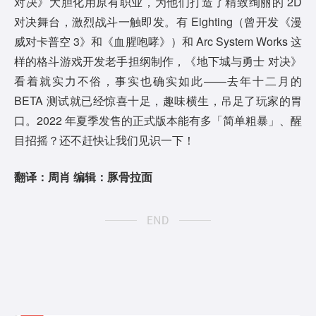
对决》大胆化用原有职业，为他们打造了精致绚丽的 2D
对决舞台，激烈战斗一触即发。有 Eighting（曾开发《漫
威对卡普空 3》和《血腥咆哮》）和 Arc System Works 这
样的格斗游戏开发老手担纲制作，《地下城与勇士 对决》
看着就实力不俗，事实也确实如此——去年十二月的
BETA 测试就已经惊喜十足，趣味横生，吊足了玩家的胃
口。2022 年夏季发售的正式版本能有多「简单粗暴」、醒
目招摇？还不赶快让我们见识一下！
翻译：周肖 编辑：豚骨拉面