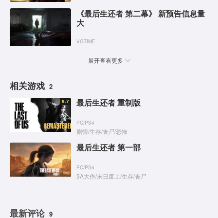
《最后生还者 第二幕》 新预告信息量
大
VGTIME
展开查看更多
相关游戏
2
最后生还者 重制版
9.7
PC
/
PS4
剧情
/
生存
/
丧尸
/
恐怖
最后生还者 第一部
PC
/
PS5
3A大作
/
末日废土
/
生存
/
丧尸
最新评论
9