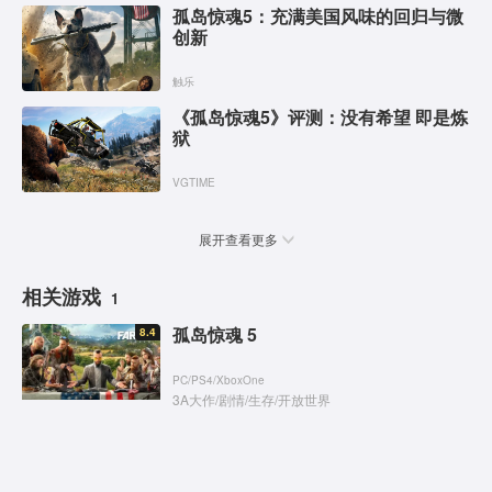
孤岛惊魂5：充满美国风味的回归与微
创新
触乐
《孤岛惊魂5》评测：没有希望 即是炼
狱
VGTIME
展开查看更多
相关游戏
1
孤岛惊魂 5
8.4
PC
/
PS4
/
XboxOne
3A大作
/
剧情
/
生存
/
开放世界