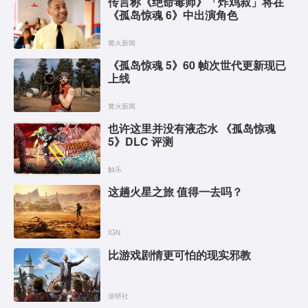
传言称《绝命毒师》「炸鸡叔」将在
《孤岛惊魂 6》中出演角色
篝火新闻
《孤岛惊魂 5》60 帧次世代更新现已
上线
篝火新闻
也许这里并没有液态水 《孤岛惊魂
5》DLC 评测
触乐
这趟火星之旅 值得一去吗？
IGN
比游戏剧情更可怕的现实邪教
游研社