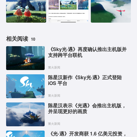
相关阅读
10
《Sky光·遇》再度确认推出主机版并
支持跨平台联机
篝火新闻
陈星汉新作《Sky光·遇》正式登陆
iOS 平台
篝火新闻
陈星汉表示《光遇》会推出主机版，
并呈现更好的画质
篝火新闻
《光‧遇》开发商获 1.6 亿美元投资，