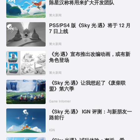
陈星汉称将用来扩大开发团队
篝火新闻
PS5/PS4 版《Sky 光·遇》将于 12 月
7 日上线
篝火新闻
《光·遇》宣布推出改编动画，或有新
角色登场
篝火新闻
《Sky 光·遇》让我想起了《废柴联
盟》第六季
Game Informer
《Sky 光·遇》 IGN 评测：与新朋友一
路前行
IGN