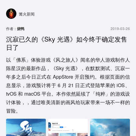
篝火新闻
作者：
烧鸭
2019-03-26
沉寂已久的《Sky 光遇》如今终于确定发售
日了
以「佛系」体验游戏《风之旅人》闻名的华人游戏制作人
陈星汉的最新作品，《Sky 光遇》，在默默测试、沉寂一
年多之后今日正式在 AppStore 开启预约。根据页面的信
息显示，游戏预计将于 6 月 21 日正式登陆苹果的 iOS、
tvOS 和 macOS 平台。本作依然延续了「纯粹」的游戏设
计体验，，通过唯美清新的画风给玩家带来一场不一样的
冒险。