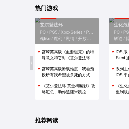
热门游戏
艾尔登法环
生化危
PC
PS5
XboxSeries
PS4
XboxOne
PC
PS
魂like
魔幻
剧情
开放世界
解谜
宫崎英高谈《血源诅咒》的特
iOS 
殊意义和它对《艾尔登法环》
Fam
的影响
能表现
宫崎英高谈游戏难度：我会预
系列主
设所有我希望被杀死的方式
iOS
《艾尔登法环 黄金树幽影》攻
《生化
略汇总，助你追随米凯拉
重制版
推荐阅读