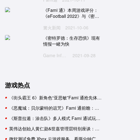
《Fami 通》本周游戏评分：
《eFootball 2022》与《密特
罗德 生存恐惧》
篝火新闻
2021-10-06
《密特罗德：生存恐惧》现有
情报一睹为快
Game Informer
2021-09-28
游戏热点
《街头霸王 6》新角色“亚思敏”Fami 通抢先体验报告
《恶魔城：贝尔蒙特的诅咒》Fami 通前瞻：要素杂糅的新生《恶魔城》
《斯普拉遁：涂击队》多人模式 Fami 通试玩：与好友并肩推进故事
英伟达创始人黄仁勋&世嘉管理层特别座谈：一次改变命运的邂逅
微软测试免费 Xbox 云游戏服务，看两分钟广告可用一小时