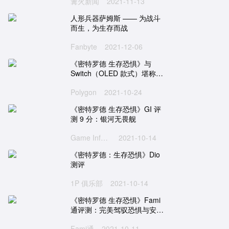
篝火新闻
2021-11-13
人形兵器萨姆斯 —— 为战斗
而生，为生存而战
Fanbyte
2021-12-06
《密特罗德 生存恐惧》与
Switch（OLED 款式）堪称天
作之合
Polygon
2021-10-24
《密特罗德 生存恐惧》GI 评
测 9 分：银河无畏舰
Game Informer
2021-10-14
《密特罗德：生存恐惧》Dio
测评
1P 俱乐部
2021-10-14
《密特罗德 生存恐惧》Fami
通评测：完美驾驭恐惧与安心
间的微妙平衡
Fami通
2021-10-11