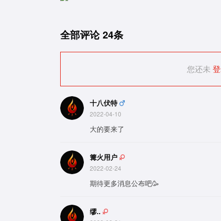
全部评论
24条
您还未
登
十八伏特
2022-04-10
大的要来了
篝火用户
2022-02-24
期待更多消息公布吧🥳
缪..