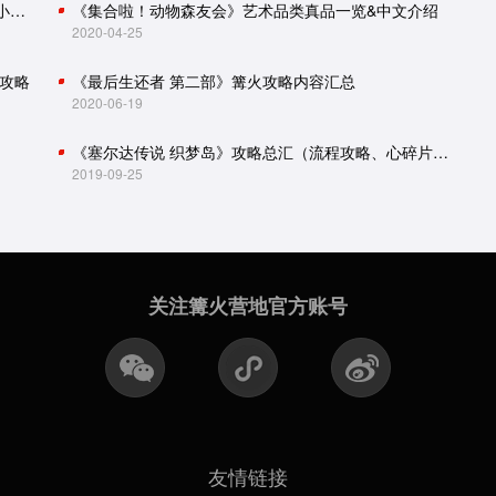
怪物猎人世界：冰原攻略（主线流程、怪物肉质、小技巧）
《集合啦！动物森友会》艺术品类真品一览&中文介绍
2020-04-25
攻略
《最后生还者 第二部》篝火攻略内容汇总
2020-06-19
《塞尔达传说 织梦岛》攻略总汇（流程攻略、心碎片、贝壳收集）
2019-09-25
关注篝火营地官方账号
友情链接