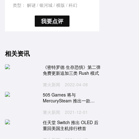
类型：
解谜
银河城
横版
科幻
我要点评
相关资讯
《密特罗德 生存恐惧》第二弹
免费更新追加三类 Rush 模式
篝火新闻
2022-04-08
505 Games 将与
MercurySteam 推出一款
ARPG 游戏
篝火新闻
2021-12-01
任天堂 Switch 推出 OLED 后
重回美国主机排行榜首