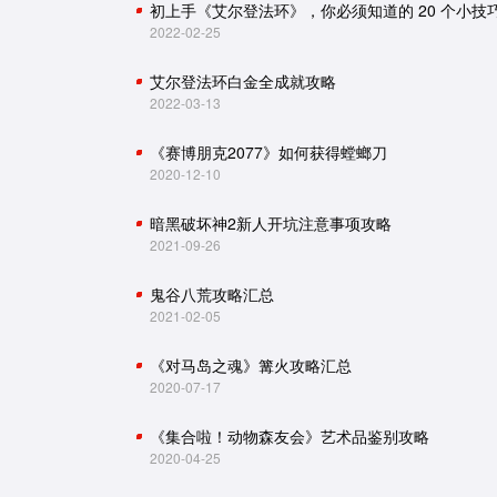
初上手《艾尔登法环》，你必须知道的 20 个小技
2022-02-25
艾尔登法环白金全成就攻略
2022-03-13
《赛博朋克2077》如何获得螳螂刀
2020-12-10
暗黑破坏神2新人开坑注意事项攻略
2021-09-26
鬼谷八荒攻略汇总
2021-02-05
《对马岛之魂》篝火攻略汇总
2020-07-17
《集合啦！动物森友会》艺术品鉴别攻略
2020-04-25