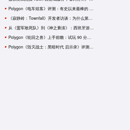
Polygon《电车炫客》评测：有史以来最棒的 3D 索尼克游戏！
《寂静岭：Townfall》开发者访谈：为什么第一人称比第三人称恐怖
宝可梦传说 阿尔宙斯
刺客信条：英灵殿
从《盟军敢死队》到《神之亵渎》：西班牙游戏工作室盘点
One
NS
PC
PS5
XboxSeries
PS4
Polygon《轮回之兽》上手前瞻：试玩 90 分钟后，我依然有一肚子疑惑
克
日式
探索
狩猎
神话
剧情
养成
第三人称
3A大作
冒险
开放世界
历史
潜入
Polygon《毁灭战士：黑暗时代 启示录》评测：轰轰烈烈的谢幕演出？
《宝可梦 朱／紫》Polygon 评
《刺客信条 英灵殿》x《怪
测：不进反退
猎人 世界》联动宣传片公
《宝可梦 朱／紫》需要配音
育碧证实《刺客信条：英灵
吗？
殿》12 月 6 日将重返 Stea
平台
匡威与《宝可梦》推出四款日
9 月 13 日 ~ 9 月 19 日 Xb
本限定联名球鞋
金会员游戏促销阵容公布