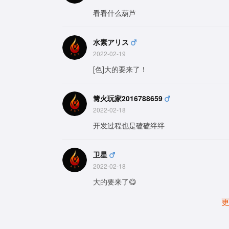
看看什么葫芦
水素アリス
2022-02-19
[色]大的要来了！
篝火玩家2016788659
2022-02-18
开发过程也是磕磕绊绊
卫星
2022-02-18
大的要来了😋
更