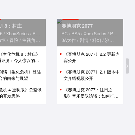
机 8：村庄
赛博朋克 2077
5
XboxSeries
PS4
XboxOne
PC
PS5
XboxSeries
PS4
Xbox
惊悚
冒险
主视角
恐怖
3A大作
剧情
科幻
沙盒
赛博朋
版《生化危机 8：村庄》
《赛博朋克 2077》2.2 更新内
i 通评测：令人惊叹的性
容公开
创谈《生化危机》登陆
《赛博朋克 2077》2.1 版本中
 平台的由来与展望
文介绍视频公开
危机 4 重制版》总监谈
《赛博朋克 2077：往日之
的开发思路
影》音乐团队访谈：如何打造
谍战原声带