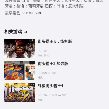
牙语；德语；葡萄牙语-巴西；韩语；意大利语
最早发售: 2018-05-30
相关游戏
31
9
街头霸王 5：街机版
PC
PS4
热血
街机
街头霸王2 加强版
SFC/SNES
街机
对抗
8.5
终极街头霸王4
PC
PS4
PS3
Xbox 360
热血