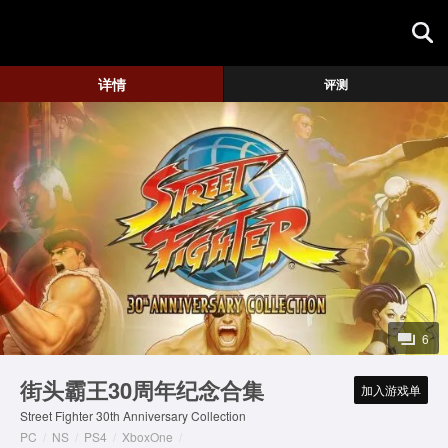
首页
详情
评测
游戏评测
地图攻略
6
街头霸王30周年纪念合集
加入游戏单
Street Fighter 30th Anniversary Collection
PC
/
NS
/
PS4
/
XboxOne
/