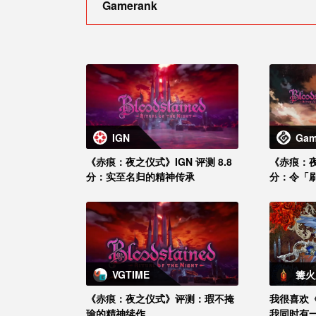
Gamerank
IGN
Gam
《赤痕：夜之仪式》IGN 评测 8.8
《赤痕：夜之
分：实至名归的精神传承
分：令「
续作
VGTIME
篝火
《赤痕：夜之仪式》评测：瑕不掩
我很喜欢
瑜的精神续作
我同时有