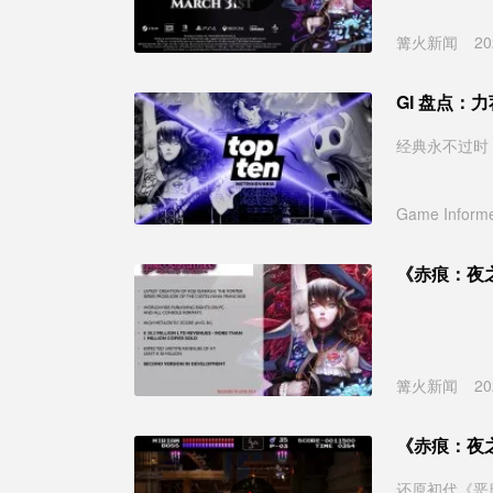
篝火新闻
20
GI 盘点：
经典永不过时
Game Inform
《赤痕：夜
篝火新闻
20
《赤痕：夜
还原初代《恶