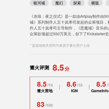
银河城
魔幻
探索
横版
《赤痕：夜之仪式》是一款由Artplay制作由
城》系列制作人五十岚孝司发起的众筹项目，
作人五十岚孝司主导制作，《恶魔城》音乐的山根美智
众筹款项超过550万美元，创下了Kickstart
* 该游戏相关资料均来源于篝火用户上传
8.5
篝火评测
分
8.5
8.6
8.5
/
10
/
10
/
篝火营地
IGN
GameInfo
83
/
100