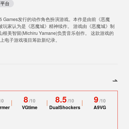
平台
505 Games发行的动作角色扮演游戏。本作是由前《恶魔
被玩家认为是《恶魔城》精神续作。 游戏由《恶魔城》制
留(Michiru Yamane)负责音乐创作。 这款游戏的
er史上电子游戏项目筹款新纪录。
8
8.5
9
10
/
10
/
10
/
10
rmer
VGtime
DualShockers
A9VG