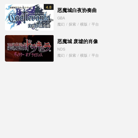
4.8
恶魔城白夜协奏曲
GBA
魔幻
/
探索
/
横版
/
平台
恶魔城 废墟的肖像
NDS
魔幻
/
探索
/
横版
/
平台