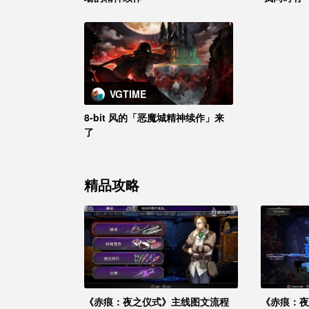
VGTIME
8-bit 风的「恶魔城精神续作」来
了
精品攻略
《赤痕：夜之仪式》主线图文流程
《赤痕：夜