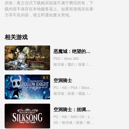
赤痕：夜之仪式下载购买链接不属于腾讯所有，下
载内容不保存在本地服务器上。如果有游戏存在暴
力等不良内容，请立即通知篝火营地。
相关游戏
恶魔城：绝望的和声
PS3
/
Xbox 360
银河城
/
魔幻
/
探索
/
横版
/
平台
9.1
空洞骑士
PC
/
NS
/
PS4
/
XboxOne
银河城
/
探索
/
横版
/
挑战
/
独立
/
平台
空洞骑士：丝绸之歌
PC
/
NS
/
MAC OS
/
Linux
2D
/
银河城
/
探索
/
横版
/
平台