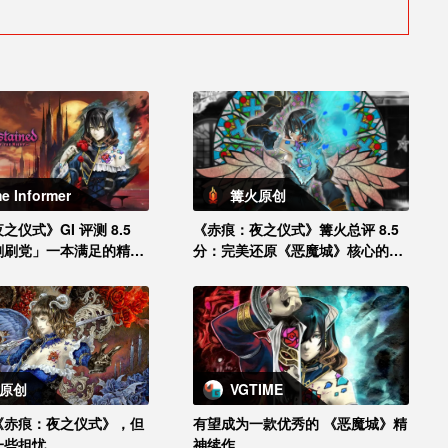
e Informer
篝火原创
仪式》GI 评测 8.5
《赤痕：夜之仪式》篝火总评 8.5
刷刷党」一本满足的精神
分：完美还原《恶魔城》核心的精
神续作
原创
VGTIME
《赤痕：夜之仪式》，但
有望成为一款优秀的 《恶魔城》精
一些担忧
神续作