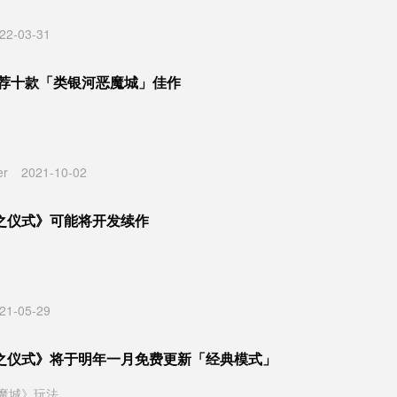
22-03-31
力荐十款「类银河恶魔城」佳作
er
2021-10-02
之仪式》可能将开发续作
21-05-29
之仪式》将于明年一月免费更新「经典模式」
魔城》玩法