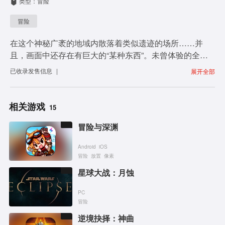
类型：冒险
i
冒险
d
在这个神秘广袤的地域内散落着类似遗迹的场所……并
e
且，画面中还存在有巨大的“某种东西”。未曾体验的全新
冒险，请勿错过。
已收录
发售信息
|
展开全部
o
相关游戏
15
冒险与深渊
Android
iOS
冒险
放置
像素
星球大战：月蚀
PC
冒险
逆境抉择：神曲