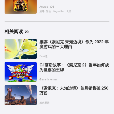
Android
iOS
策略
冒险
Roguelike
卡牌
相关阅读
20
推荐《索尼克 未知边境》作为 2022 年
度游戏的三大理由
Fami通
GI 幕后故事：《索尼克 2》当年如何成
为世嘉的王牌
Game Informer
《索尼克：未知边境》首月销售破 250
万份
篝火新闻