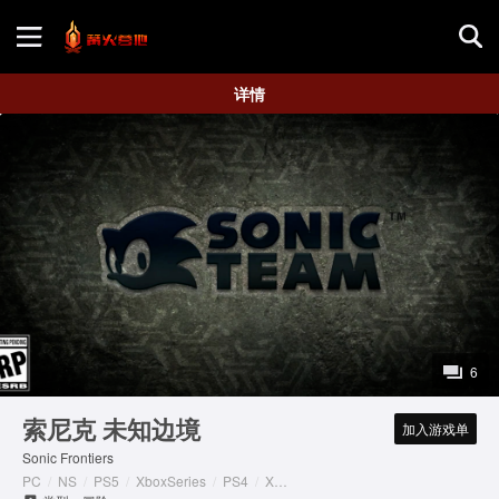
首页
详情
游戏评测
地图攻略
P
l
a
6
y
索尼克 未知边境
加入游戏单
Sonic Frontiers
V
PC
/
NS
/
PS5
/
XboxSeries
/
PS4
/
XboxOne
/