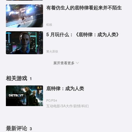
有着仿生人的底特律看起来并不陌生
机核
5 月玩什么：《底特律：成为人类》
篝火原创
展开查看更多
相关游戏
1
底特律：成为人类
8.1
PC
/
PS4
互动电影
/
3A大作
/
剧情
/
科幻
最新评论
3