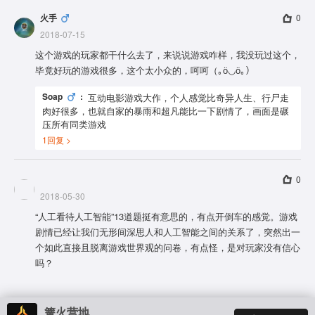
火手
0
2018-07-15
这个游戏的玩家都干什么去了，来说说游戏咋样，我没玩过这个，
毕竟好玩的游戏很多，这个太小众的，呵呵（｡ӧ◡ӧ｡）
Soap
:
互动电影游戏大作，个人感觉比奇异人生、行尸走
肉好很多，也就自家的暴雨和超凡能比一下剧情了，画面是碾
压所有同类游戏
1
回复 >
0
2018-05-30
“人工看待人工智能”13道题挺有意思的，有点开倒车的感觉。游戏
剧情已经让我们无形间深思人和人工智能之间的关系了，突然出一
个如此直接且脱离游戏世界观的问卷，有点怪，是对玩家没有信心
吗？
篝火营地