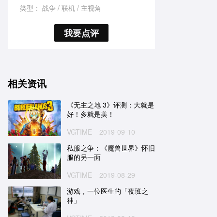
类型：
战争
联机
主视角
我要点评
相关资讯
《无主之地 3》评测：大就是
好！多就是美！
VGTIME
2019-09-10
私服之争：《魔兽世界》怀旧
服的另一面
VGTIME
2019-08-29
游戏，一位医生的「夜班之
神」