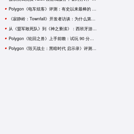
Polygon《电车炫客》评测：有史以来最棒的 3D 索尼克游戏！
《寂静岭：Townfall》开发者访谈：为什么第一人称比第三人称恐怖
从《盟军敢死队》到《神之亵渎》：西班牙游戏工作室盘点
Polygon《轮回之兽》上手前瞻：试玩 90 分钟后，我依然有一肚子疑惑
Polygon《毁灭战士：黑暗时代 启示录》评测：轰轰烈烈的谢幕演出？