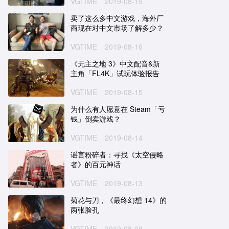
VGTIME
2019-08-19
卖了这么多中文游戏，海外厂
商现在对中文市场了解多少？
VGTIME
2019-08-16
《无主之地 3》中文配音&新
主角「FL4K」试玩体验报告
VGTIME
2019-08-15
为什么有人愿意在 Steam「亏
钱」倒卖游戏？
VGTIME
2019-08-14
谣言粉碎者：寻找《太空侵略
者》的百元神话
VGTIME
2019-08-13
菊花与刀，《最终幻想 14》的
两张脸孔
VGTIME
2019-08-08