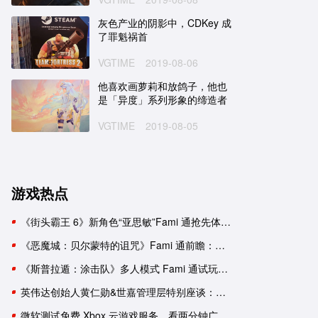
灰色产业的阴影中，CDKey 成
了罪魁祸首
VGTIME
2019-08-06
他喜欢画萝莉和放鸽子，他也
是「异度」系列形象的缔造者
VGTIME
2019-08-05
游戏热点
《街头霸王 6》新角色“亚思敏”Fami 通抢先体验报告
《恶魔城：贝尔蒙特的诅咒》Fami 通前瞻：要素杂糅的新生《恶魔城》
《斯普拉遁：涂击队》多人模式 Fami 通试玩：与好友并肩推进故事
英伟达创始人黄仁勋&世嘉管理层特别座谈：一次改变命运的邂逅
微软测试免费 Xbox 云游戏服务，看两分钟广告可用一小时