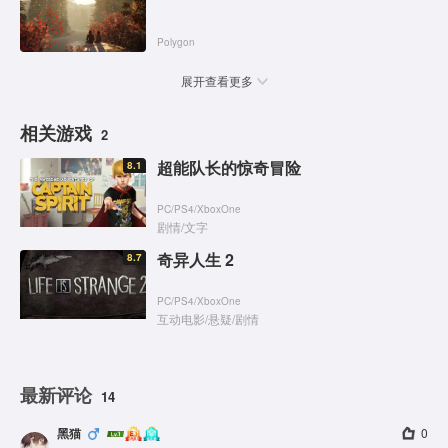
Polygon
展开查看更多
相关游戏
2
超能队长的惊奇冒险
8.1
PC
/
PS4
/
XboxOne
剧情
/
文字
奇异人生 2
8.7
PC
/
PS4
/
XboxOne
互动电影
/
悬疑
/
剧情
最新评论
14
黑猫
0