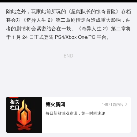
y
除此之外，玩家此前所玩的《超能队长的惊奇冒险》存档
将会对《奇异人生 2》第二章剧情走向造成重大影响，两
V
者的剧情将会紧密结合在一块。《奇异人生 2》第二章将
i
于 1 月 24 日正式登陆 PS4/Xbox One/PC 平台。
d
e
o
相关
篝火新闻
14971篇内容
栏目
每日新鲜游戏资讯，第一时间速递