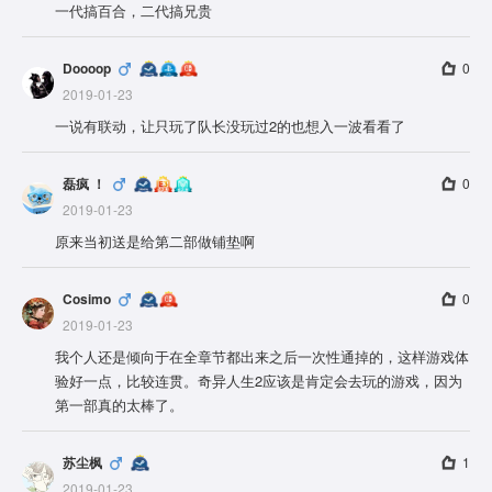
一代搞百合，二代搞兄贵
Doooop
0
2019-01-23
一说有联动，让只玩了队长没玩过2的也想入一波看看了
磊疯 ！
0
2019-01-23
原来当初送是给第二部做铺垫啊
Cosimo
0
2019-01-23
我个人还是倾向于在全章节都出来之后一次性通掉的，这样游戏体
验好一点，比较连贯。奇异人生2应该是肯定会去玩的游戏，因为
第一部真的太棒了。
苏尘枫
1
2019-01-23