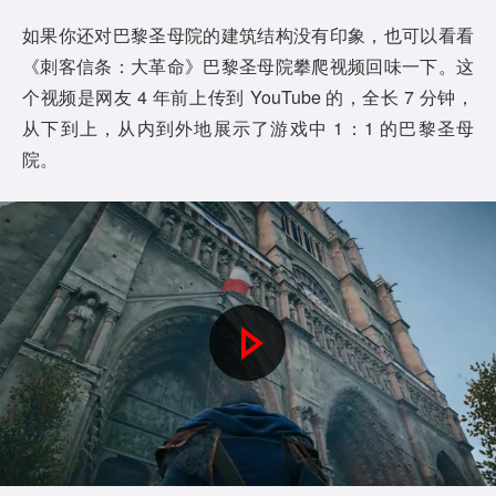
如果你还对巴黎圣母院的建筑结构没有印象，也可以看看
《刺客信条：大革命》巴黎圣母院攀爬视频回味一下。这
个视频是网友 4 年前上传到 YouTube 的，全长 7 分钟，
从下到上，从内到外地展示了游戏中 1：1 的巴黎圣母
院。
P
l
a