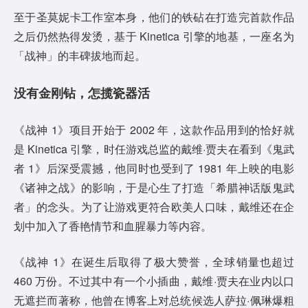
至于圣莫妮卡工作室本身，他们的铁砧在打造完首款作品
之后仍然热得发烫，基于 Kinetica 引擎的地基，一座名为
「战神」的丰碑拔地而起。
没有金刚钻，怎揽瓷器活
《战神 1》项目开始于 2002 年，这款作品用到的恰好就
是 Kinetica 引擎，时任游戏总监的戴维·贾夫在看到《鬼武
者 1》后深受震撼，他同时也受到了 1981 年上映的电影
《诸神之战》的影响，于是心生了打造「希腊神话版鬼武
者」的念头。为了让游戏更符合欧美人口味，戴维还在企
划中加入了香艳情节和血腥暴力等内容。
《战神 1》在诞生后取得了极大赞誉，全球销量也超过
460 万份。不过其中有一个小插曲，戴维·贾夫在业内以口
无遮拦而著称，他曾在博客上对总统候选人萨拉·佩琳爆粗