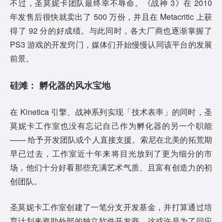
不过，圣莫妮卡团队最终幸不辱命。《战神 3》在 2010
年发售后很快就卖出了 500 万份，并且在 Metacritic 上获
得了 92 分的好成绩。与此同时，各大厂商也逐渐掌握了
PS3 游戏的开发窍门，媒体们开始慢慢认同该平台的发展
前景。
硅滩： 孵化器的风水宝地
在 Kinetica 引擎、战神系列实现「技术表率」的同时，圣
莫妮卡工作室也没有忘记自己作为孵化器的另一个职能
—— 给予开发团队或个人直接支援。索尼在北美的拓荒期
早已过去，工作室近十年来将目光放到了更为细分的市
场，他们十分好看那些充满艺术气质、且富有创造力的初
创团队。
圣莫妮卡工作室创建了一笔分支开发基金，并打算通过培
育计划来资助外部的独立软件开发商。这或许是为了回应