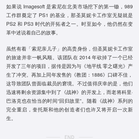
如果说 Imagesoft 是索尼在北美市场挖下的第一锄，989
工作群奠定了 PS1 的基业，那圣莫妮卡工作室无疑就是
PS2 和 PS3 时代的开拓者之一。时至如今，他仍然在变
革中述说着自己的故事。
虽然有着「索尼亲儿子」的高贵身份，但圣莫妮卡工作室
的旅途并非一帆风顺。该团队在 2014 年砍掉了一个已经
开发了三年的项目，据传是因为与《地平线 零之曙光》产
生了冲突。再加上同年发售的《教团：1886》口碑不佳，
这导致团队曾面临裁员的窘境。不过值得庆幸的是，他们
迅速将剩余资源集中到了《战神》的开发上，而老将科里·
巴洛克也在恰当的时间“回归故里”。随着《战神》系列的
完全重启，奎托斯和他的创造者们也许又将开启一次新
生。