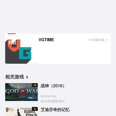
相关
VGTIME
1140篇内容
栏目
相关游戏
9
战神（2018）
10
PC
/
PS5
/
PS4
3A大作
/
剧情
/
奇幻
艾迪芬奇的记忆
9