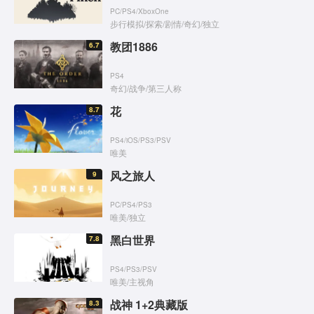
PC
/
PS4
/
XboxOne
步行模拟
/
探索
/
剧情
/
奇幻
/
独立
教团1886
6.7
PS4
奇幻
/
战争
/
第三人称
花
8.7
PS4
/
iOS
/
PS3
/
PSV
唯美
风之旅人
9
PC
/
PS4
/
PS3
唯美
/
独立
黑白世界
7.8
PS4
/
PS3
/
PSV
唯美
/
主视角
战神 1+2典藏版
8.3