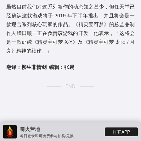
虽然目前我们对这系列新作的动态知之甚少，但任天堂已
经确认这款游戏将于 2019 年下半年推出，并且将会是一
款迎合系列核心玩家的作品。《精灵宝可梦》的总监兼制
作人增田顺一正在负责该游戏的开发，他表示，「这将会
是一款延续《精灵宝可梦 X·Y》及《精灵宝可梦 太阳 / 月
亮》精神的续作。」
翻译：柳生非情剑 编辑：张易
篝火营地
打开APP
相关
IGN
每日登录即可免费参与抽奖/兑换
740篇内容
栏目