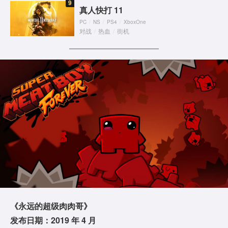
9
真人快打 11
PC
/
NS
/
PS4
/
XboxOne
对战
/
热血
/
街机
《永远的超级肉肉哥》
发布日期：2019 年 4 月