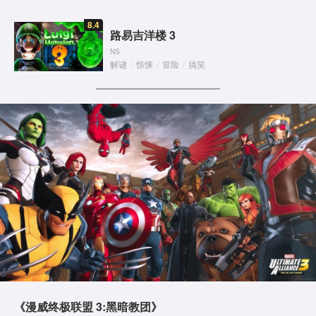
8.4
路易吉洋楼 3
NS
解谜
/
惊悚
/
冒险
/
搞笑
《漫威终极联盟 3:黑暗教团》