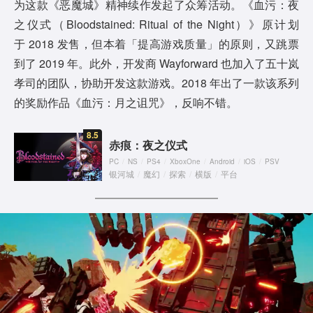
为这款《恶魔城》精神续作发起了众筹活动。《血污：夜
之仪式（Bloodstained: Ritual of the Night）》原计划
于 2018 发售，但本着「提高游戏质量」的原则，又跳票
到了 2019 年。此外，开发商 Wayforward 也加入了五十岚
孝司的团队，协助开发这款游戏。2018 年出了一款该系列
的奖励作品《血污：月之诅咒》，反响不错。
8.5
赤痕：夜之仪式
PC
/
NS
/
PS4
/
XboxOne
/
Android
/
iOS
/
PSV
银河城
/
魔幻
/
探索
/
横版
/
平台