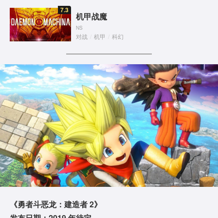
7.3
机甲战魔
NS
对战
/
机甲
/
科幻
《勇者斗恶龙：建造者 2》
发布日期：2019 年待定