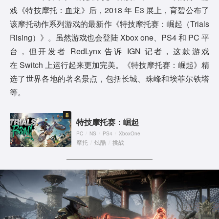
戏《特技摩托：血龙》后，2018 年 E3 展上，育碧公布了
该摩托动作系列游戏的最新作《特技摩托赛：崛起（Trials
Rising）》。虽然游戏也会登陆 Xbox one、PS4 和 PC 平
台，但开发者 RedLynx 告诉 IGN 记者，这款游戏
在 Switch 上运行起来更加完美。《特技摩托赛：崛起》精
选了世界各地的著名景点，包括长城、珠峰和埃菲尔铁塔
等。
8
特技摩托赛：崛起
PC
/
NS
/
PS4
/
XboxOne
摩托
/
炫酷
/
挑战