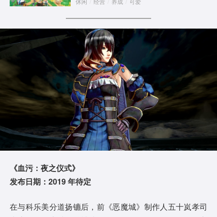
休闲
/
经营
/
养成
/
可爱
《血污：夜之仪式》
发布日期：2019 年待定
在与科乐美分道扬镳后，前《恶魔城》制作人五十岚孝司