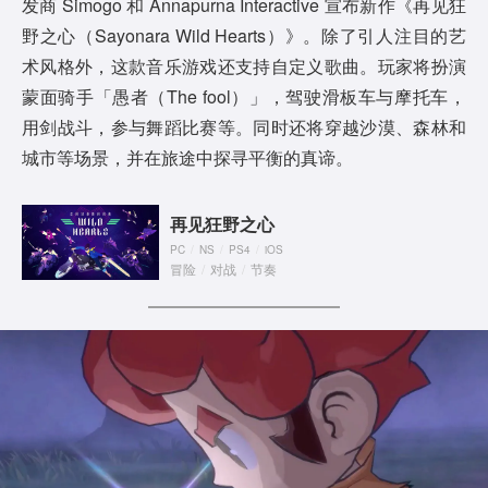
发商 Simogo 和 Annapurna Interactive 宣布新作《再见狂
野之心（Sayonara Wild Hearts）》。除了引人注目的艺
术风格外，这款音乐游戏还支持自定义歌曲。玩家将扮演
蒙面骑手「愚者（The fool）」，驾驶滑板车与摩托车，
用剑战斗，参与舞蹈比赛等。同时还将穿越沙漠、森林和
城市等场景，并在旅途中探寻平衡的真谛。
再见狂野之心
PC
/
NS
/
PS4
/
iOS
冒险
/
对战
/
节奏