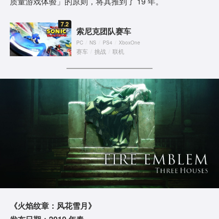
质量游戏体验」的原则，将其推到了 19 年。
7.2
索尼克团队赛车
PC
/
NS
/
PS4
/
XboxOne
赛车
/
挑战
/
联机
《火焰纹章：风花雪月》