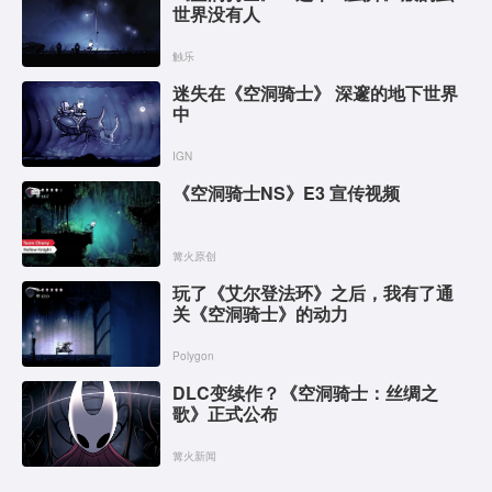
世界没有人
触乐
迷失在《空洞骑士》 深邃的地下世界
中
IGN
《空洞骑士NS》E3 宣传视频
篝火原创
玩了《艾尔登法环》之后，我有了通
关《空洞骑士》的动力
Polygon
DLC变续作？《空洞骑士：丝绸之
歌》正式公布
篝火新闻