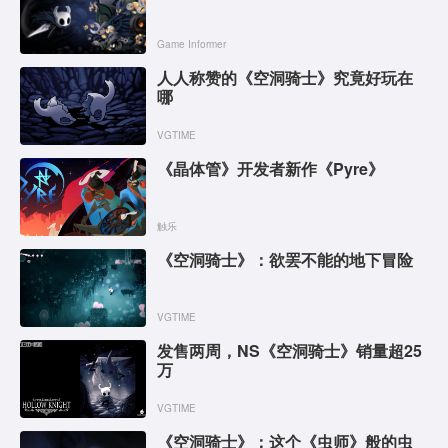
Game Informer
人人称赞的《空洞骑士》究竟好玩在
哪
VGTIME
《晶体管》开发者新作《Pyre》
触乐
《空洞骑士》：欲罢不能的地下冒险
VGTIME
发售两周，NS《空洞骑士》销量超25
万
VGTIME
《空洞骑士》：这个《虫师》般的虫