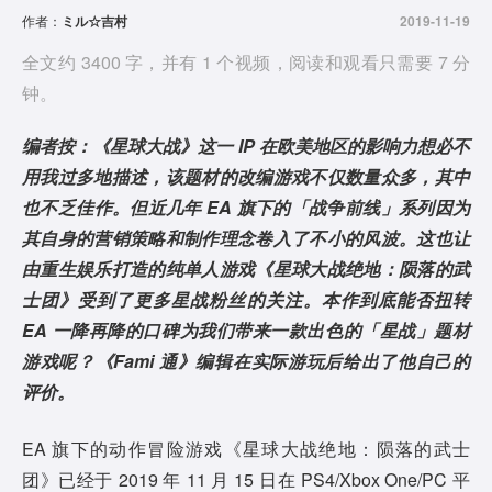
作者：
ミル☆吉村
2019-11-19
全文约 3400 字，并有 1 个视频，阅读和观看只需要 7 分
钟。
编者按：《星球大战》这一 IP 在欧美地区的影响力想必不
用我过多地描述，该题材的改编游戏不仅数量众多，其中
也不乏佳作。但近几年 EA 旗下的「战争前线」系列因为
其自身的营销策略和制作理念卷入了不小的风波。这也让
由重生娱乐打造的纯单人游戏《星球大战绝地：陨落的武
士团》受到了更多星战粉丝的关注。本作到底能否扭转
EA 一降再降的口碑为我们带来一款出色的「星战」题材
游戏呢？《Fami 通》编辑在实际游玩后给出了他自己的
评价。
EA 旗下的动作冒险游戏《星球大战绝地：陨落的武士
团》已经于 2019 年 11 月 15 日在 PS4/Xbox One/PC 平