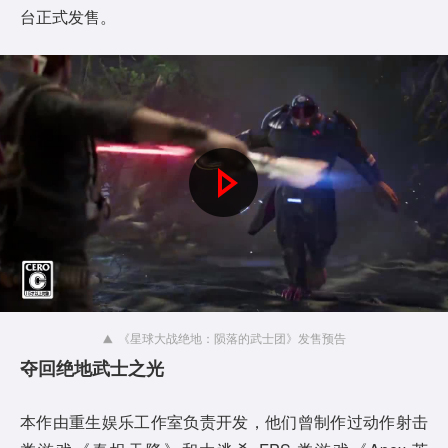
台正式发售。
P
l
a
y
《星球大战绝地：陨落的武士团》发售预告
夺回绝地武士之光
V
i
本作由重生娱乐工作室负责开发，他们曾制作过动作射击