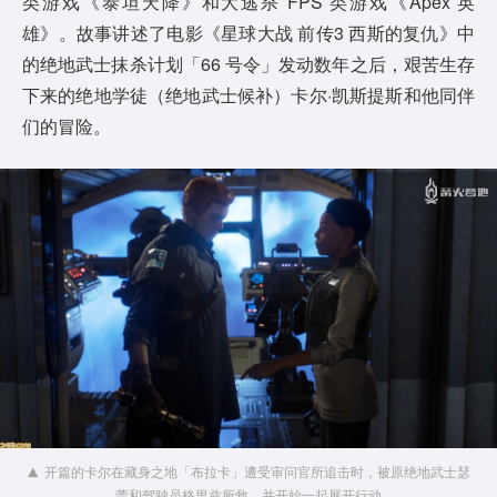
类游戏《泰坦天降》和大逃杀 FPS 类游戏《Apex 英
d
雄》。故事讲述了电影《星球大战 前传3 西斯的复仇》中
的绝地武士抹杀计划「66 号令」发动数年之后，艰苦生存
e
下来的绝地学徒（绝地武士候补）卡尔·凯斯提斯和他同伴
o
们的冒险。
开篇的卡尔在藏身之地「布拉卡」遭受审问官所追击时，被原绝地武士瑟
蕾和驾驶员格里兹所救，并开始一起展开行动