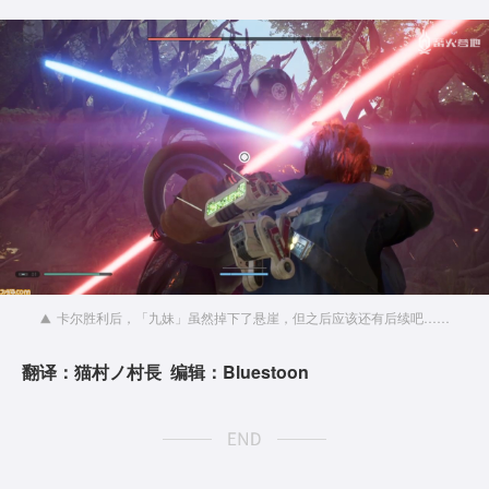
卡尔胜利后，「九妹」虽然掉下了悬崖，但之后应该还有后续吧……
翻译：猫村ノ村長 编辑：Bluestoon