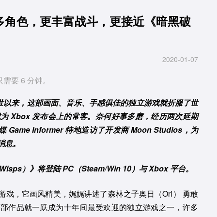
多角色，更丰富战斗，更接近《暗黑破
2020-01-07
只需要 6 分钟。
艳面世以来，这部画面、音乐、手感俱佳的独立游戏就折服了世
 Xbox 发布会上的常客。奈何好事多磨，经历两次延期
ame Informer 特地造访了开发商 Moon Studios，为
消息。
e Wisps）》将登陆 PC（Steam/Win 10）与 Xbox 平台。
戏，它画风精美，娓娓讲述了森林之子奥日（Ori） 勇敢
这部作品就一跃成为十年间最受欢迎的独立游戏之一，许多