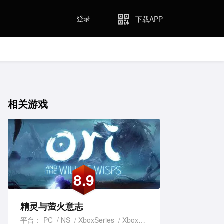
登录
下载APP
相关游戏
8.9
精灵与萤火意志
平台：
PC
NS
XboxSeries
XboxOne