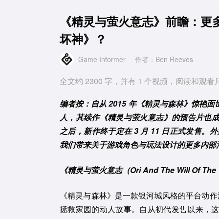
《精灵与萤火意志》前瞻：更
坏神》？
Game Informer
作者：Ben Reeves
全文约 2300 字，并有 1 个视频，阅读和观看
编者按：自从 2015 年《精灵与森林》惊
人，其续作《精灵与萤火意志》的预告片也成为
之后，新作终于定在 3 月 11 日正式发售。外媒 G
我们带来关于游戏角色与玩法设计的更多内部
《精灵与萤火意志（Ori And The Will Of Th
《精灵与森林》是一款银河城风格的平台动作游
拯救家园的动人故事。自从初代发售以来，