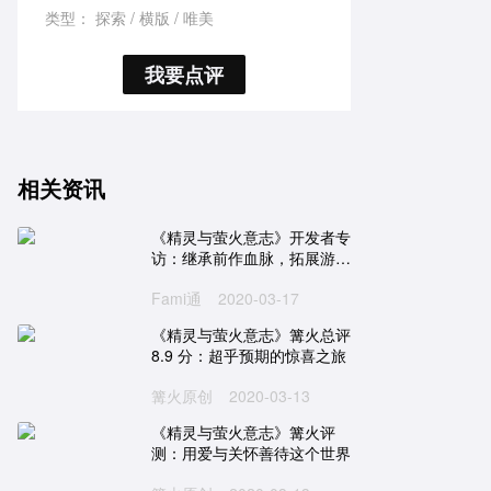
类型：
探索
横版
唯美
我要点评
相关资讯
《精灵与萤火意志》开发者专
访：继承前作血脉，拓展游戏
边界
Fami通
2020-03-17
《精灵与萤火意志》篝火总评
8.9 分：超乎预期的惊喜之旅
篝火原创
2020-03-13
《精灵与萤火意志》篝火评
测：用爱与关怀善待这个世界