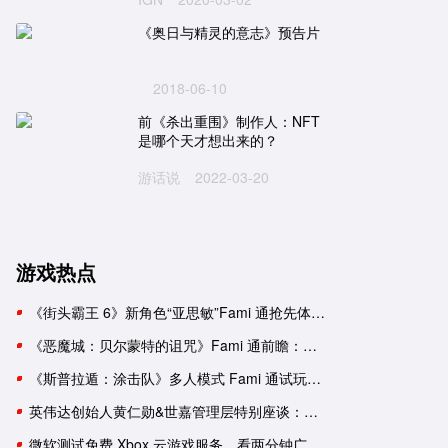
《奥日与精灵的意志》预告片
2018-06-10
前《杀出重围》制作人：NFT
是哪个天才想出来的？
游话说
2022-03-20
游戏热点
《街头霸王 6》新角色“亚思敏”Fami 通抢先体验报告
《恶魔城：贝尔蒙特的诅咒》Fami 通前瞻：要素杂糅的新生《恶魔城》
《斯普拉遁：涂击队》多人模式 Fami 通试玩：与好友并肩推进故事
英伟达创始人黄仁勋&世嘉管理层特别座谈：一次改变命运的邂逅
微软测试免费 Xbox 云游戏服务，看两分钟广告可用一小时