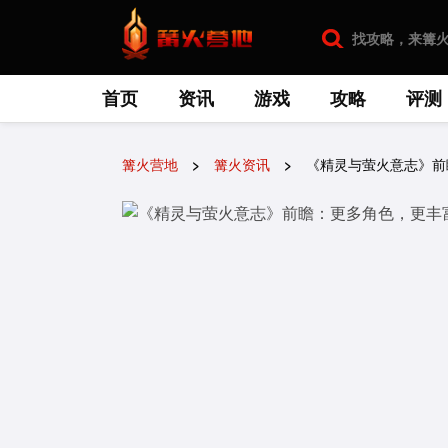
首页
资讯
游戏
攻略
评测
篝火营地
篝火资讯
《精灵与萤火意志》前