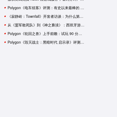
Polygon《电车炫客》评测：有史以来最棒的 3D 索尼克游戏！
《寂静岭：Townfall》开发者访谈：为什么第一人称比第三人称恐怖
从《盟军敢死队》到《神之亵渎》：西班牙游戏工作室盘点
Polygon《轮回之兽》上手前瞻：试玩 90 分钟后，我依然有一肚子疑惑
Polygon《毁灭战士：黑暗时代 启示录》评测：轰轰烈烈的谢幕演出？