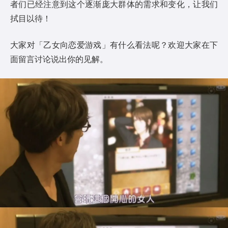
者们已经注意到这个逐渐庞大群体的需求和变化，让我们
拭目以待！
大家对「乙女向恋爱游戏」有什么看法呢？欢迎大家在下
面留言讨论说出你的见解。