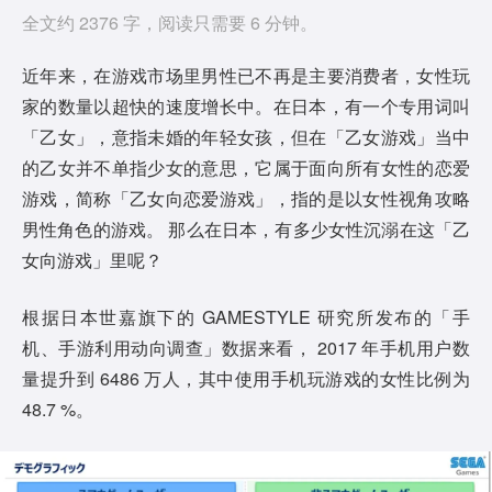
全文约 2376 字，阅读只需要 6 分钟。
近年来，在游戏市场里男性已不再是主要消费者，女性玩
家的数量以超快的速度增长中。在日本，有一个专用词叫
「乙女」，意指未婚的年轻女孩，但在「乙女游戏」当中
的乙女并不单指少女的意思，它属于面向所有女性的恋爱
游戏，简称「乙女向恋爱游戏」，指的是以女性视角攻略
男性角色的游戏。 那么在日本，有多少女性沉溺在这「乙
女向游戏」里呢？
根据日本世嘉旗下的 GAMESTYLE 研究所发布的「手
机、手游利用动向调查」数据来看， 2017 年手机用户数
量提升到 6486 万人，其中使用手机玩游戏的女性比例为
48.7 %。