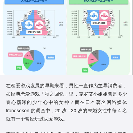
在恋爱游戏发展的早期来看，男性一直作为主导消费者，
如经典恋爱游戏「秋之回忆」里，克罗艾小姐姐曾是多少
春心荡漾的少年心中的女神？而在日本著名网络媒体
trendsoken 的调查中，20 岁 - 30 岁的未婚女性中每 4 名
就有一个曾经玩过恋爱游戏。