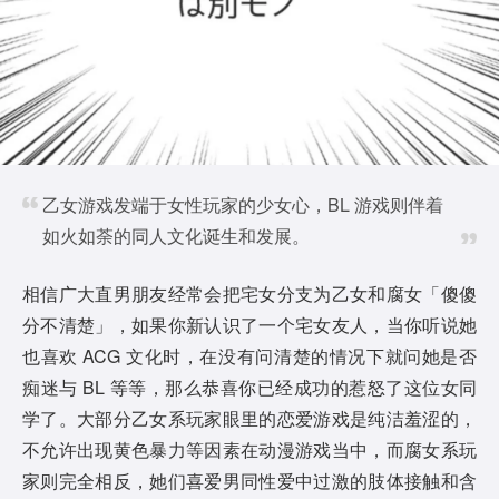
乙女游戏发端于女性玩家的少女心，BL 游戏则伴着
如火如荼的同人文化诞生和发展。
相信广大直男朋友经常会把宅女分支为乙女和腐女「傻傻
分不清楚」，如果你新认识了一个宅女友人，当你听说她
也喜欢 ACG 文化时，在没有问清楚的情况下就问她是否
痴迷与 BL 等等，那么恭喜你已经成功的惹怒了这位女同
学了。大部分乙女系玩家眼里的恋爱游戏是纯洁羞涩的，
不允许出现黄色暴力等因素在动漫游戏当中，而腐女系玩
家则完全相反，她们喜爱男同性爱中过激的肢体接触和含