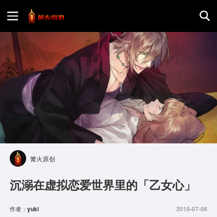
首页
游戏评测
地图攻略
篝火原创
沉溺在虚拟恋爱世界里的「乙女心」
作者：
yuki
2018-07-06