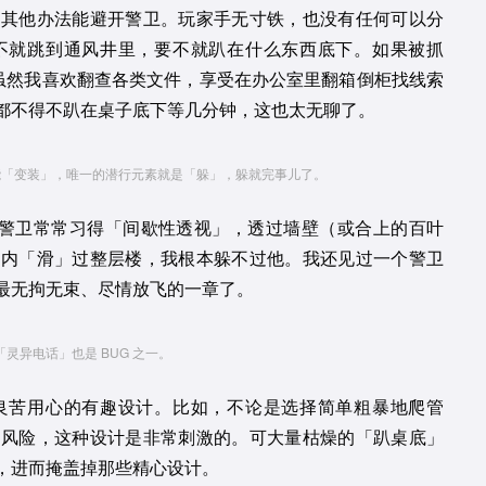
有其他办法能避开警卫。玩家手无寸铁，也没有任何可以分
不就跳到通风井里，要不就趴在什么东西底下。如果被抓
。虽然我喜欢翻查各类文件，享受在办公室里翻箱倒柜找线索
都不得不趴在桌子底下等几分钟，这也太无聊了。
能「变装」，唯一的潜行元素就是「躲」，躲就完事儿了。
比如警卫常常习得「间歇性透视」，透过墙壁（或合上的百叶
钟内「滑」过整层楼，我根本躲不过他。我还见过一个警卫
最无拘无束、尽情放飞的一章了。
「灵异电话」也是 BUG 之一。
良苦用心的有趣设计。比如，不论是选择简单粗暴地爬管
的风险，这种设计是非常刺激的。可大量枯燥的「趴桌底」
，进而掩盖掉那些精心设计。