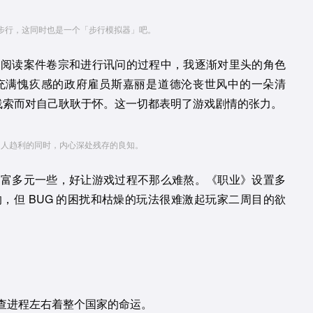
步行，这同时也是一个「步行模拟器」吧。
在阅读案件卷宗和进行讯问的过程中，我逐渐对里头的角色
充满愧疚感的政府雇员斯嘉丽是道德沦丧世风中的一朵清
有线索而对自己耿耿于怀。这一切都表明了游戏剧情的张力。
了人趋利的同时，内心深处残存的良知。
丰富多元一些，好让游戏过程不那么难熬。《职业》设置多
，但 BUG 的困扰和枯燥的玩法很难激起玩家二周目的欲
查进程左右着整个国家的命运。