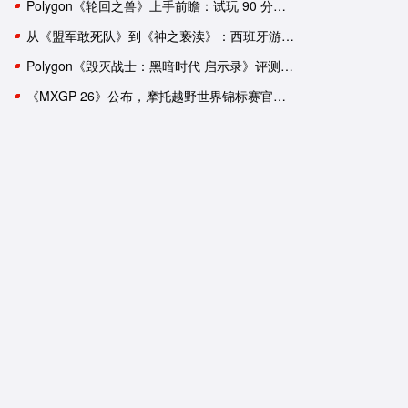
Polygon《轮回之兽》上手前瞻：试玩 90 分钟后，我依然有一肚子疑惑
从《盟军敢死队》到《神之亵渎》：西班牙游戏工作室盘点
Polygon《毁灭战士：黑暗时代 启示录》评测：轰轰烈烈的谢幕演出？
《MXGP 26》公布，摩托越野世界锦标赛官方游戏回归