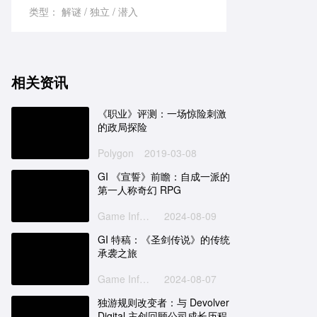
类型：
解谜
独立
潜入
相关资讯
《职业》评测：一场惊险刺激
的政局探险
Polygon
2019-03-08
GI 《宣誓》前瞻：自成一派的
第一人称奇幻 RPG
Game Informer
2024-08-09
GI 特稿：《圣剑传说》的传统
承袭之旅
Game Informer
2024-08-07
独游规则改变者：与 Devolver
Digital 主创回顾公司成长历程