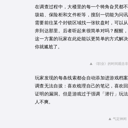
在调查过程中，大楼里的每一个犄角旮旯都
圾箱、保险柜和文件柜等，搜刮一切能为问
需要前往某个封锁区域找一张软盘时，可以
井到达那里。后者听起来很简单对吗？醒醒
这一方案的玩家在此处能以更简单的方式解
你就尴尬了。
《职业》的时间观念非
玩家发现的每条线索都会自动添加进游戏档
调查无法自拔：喜欢梳理自己的笔记，喜欢
证明的漏洞。但是游戏过于强调「潜行」玩
人不爽。
气定神闲