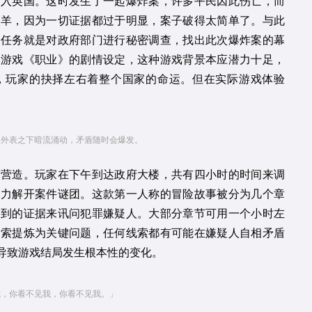
进入英国。这时发生了一起爆炸案，许多平民因此伤亡，而
羔羊，因为一切证据都过于明显，案子破得太简单了。与此
的任务就是对政府部门进行秘密调查，找出此次爆炸案的幕
是游戏《职业》的剧情设定，这种游戏背景本应潜力十足，
，玩家的抉择左右着整个国家的命运。但在实际游戏体验
的外表之下暗流涌动，矛盾随时会爆发。
的营造。玩家在下午到达政府大楼，共有四小时的时间来调
全力解开案件谜团。这款第一人称的冒险故事被分为几个章
集到的证据来讯问犯罪嫌疑人。大部分章节可用一个小时左
线索提炼为关键问题，任何线索都有可能在嫌疑人自相矛盾
导致游戏结局发生根本性的变化。
我，你看不见我，你看不见我。」