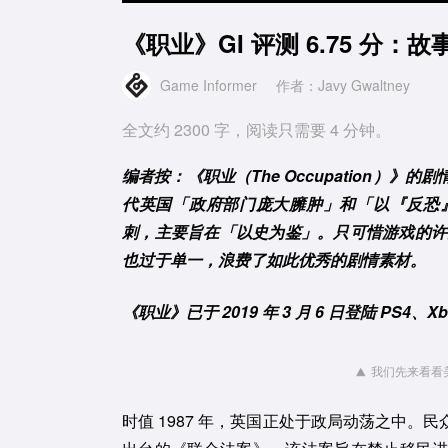
《职业》GI 评测 6.75 分
Game Informer
作者：Javy Gwaltney
全文约 2300 字，阅读只需要 4 分钟。
编者按：《职业（The Occupation）
代英国「政府部门庞大臃肿」和「以『反恐
刺，主要旨在「以史为鉴」。只可惜游戏的许
也过于单一，浪费了如此优秀的剧情素材。
《职业》已于 2019 年 3 月 6 日登陆 PS4、
我们先来看看
时值 1987 年，英国正处于政局动荡之中