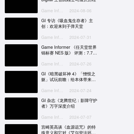
Game Informer
2024-08-06
GI 专访《吸血鬼生存者》主
创：欢迎来到子弹天堂
Game Informer
2024-07-31
Game Informer 《任天堂世界
锦标赛 NES 版》 评测：7.75
分
Game Informer
2024-07-26
GI《暗黑破坏神 4》「憎恨之
躯」试玩前瞻：给本体带来变
革
Game Informer
2024-07-24
GI 杂志《龙腾世纪：影障守护
者》万字深度介绍
Game Informer
2024-07-07
宫崎英高谈《血源诅咒》的特
殊意义和它对《艾尔登法环》