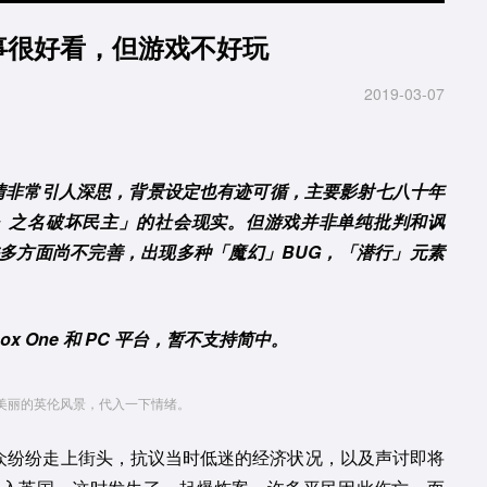
：故事很好看，但游戏不好玩
2019-03-07
》的剧情非常引人深思，背景设定也有迹可循，主要影射七八十年
』之名破坏民主」的社会现实。但游戏并非单纯批判和讽
多方面尚不完善，出现多种「魔幻」BUG，「潜行」元素
Xbox One 和 PC 平台，暂不支持简中。
美丽的英伦风景，代入一下情绪。
。民众纷纷走上街头，抗议当时低迷的经济状况，以及声讨即将