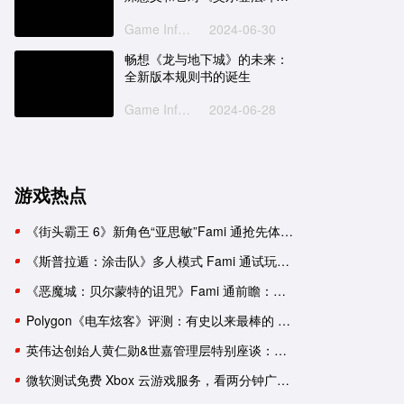
的影响
Game Informer
2024-06-30
畅想《龙与地下城》的未来：
全新版本规则书的诞生
Game Informer
2024-06-28
游戏热点
《街头霸王 6》新角色“亚思敏”Fami 通抢先体验报告
《斯普拉遁：涂击队》多人模式 Fami 通试玩：与好友并肩推进故事
《恶魔城：贝尔蒙特的诅咒》Fami 通前瞻：要素杂糅的新生《恶魔城》
Polygon《电车炫客》评测：有史以来最棒的 3D 索尼克游戏！
英伟达创始人黄仁勋&世嘉管理层特别座谈：一次改变命运的邂逅
微软测试免费 Xbox 云游戏服务，看两分钟广告可用一小时