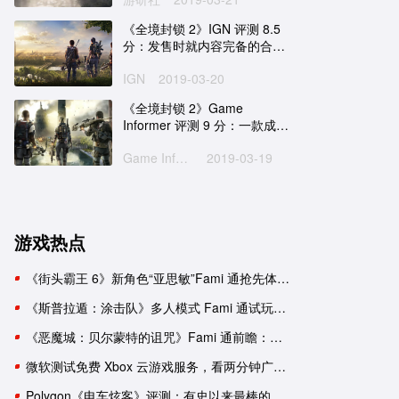
《全境封锁 2》IGN 评测 8.5
分：发售时就内容完备的合作
射击游戏
IGN
2019-03-20
《全境封锁 2》Game
Informer 评测 9 分：一款成功
的服务型多人游戏
Game Informer
2019-03-19
游戏热点
《街头霸王 6》新角色“亚思敏”Fami 通抢先体验报告
《斯普拉遁：涂击队》多人模式 Fami 通试玩：与好友并肩推进故事
《恶魔城：贝尔蒙特的诅咒》Fami 通前瞻：要素杂糅的新生《恶魔城》
微软测试免费 Xbox 云游戏服务，看两分钟广告可用一小时
Polygon《电车炫客》评测：有史以来最棒的 3D 索尼克游戏！