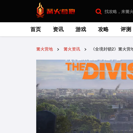
首页
资讯
游戏
攻略
评测
篝火营地
篝火资讯
《全境封锁2》篝火营