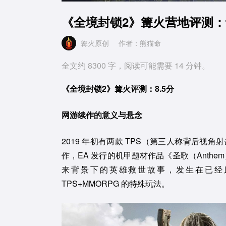
《全境封锁2》篝火营地评测
篝火原创
作者：熊猫命
全文约 8300 字，阅读可能需要 14 分钟。
《全境封锁2》篝火评测：8.5分
网游续作的意义与悬念
2019 年初有两款 TPS（第三人称背后视角
作，EA 发行的机甲题材作品《圣歌（Anth
来背景下的英雄救世故事，发生在已经
TPS+MMORPG 的特殊玩法。