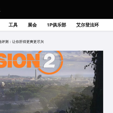
工具
展会
1P俱乐部
艾尔登法环
地评测：让你肝得更爽更尽兴