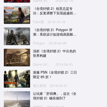
Game Informer
2020-02-18
《全境封锁 2》创意总监专
访：反复调整下实现超越前作
的游戏体验
Fami通
2019-10-18
《全境封锁 2》Polygon 评
测：系统设计如游戏画面般精
湛
Polygon
2019-04-08
浅析《全境封锁 2》中出色的
世界构建
Game Informer
2019-04-01
港服 PSN《全境封锁 2》三日
限定 85 折！
篝火新闻
2019-03-31
让玩家「肝得爽」，这次《全
境封锁 2》确实做到了
游研社
2019-03-21