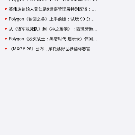
英伟达创始人黄仁勋&世嘉管理层特别座谈：一次改变命运的邂逅
Polygon《轮回之兽》上手前瞻：试玩 90 分钟后，我依然有一肚子疑惑
从《盟军敢死队》到《神之亵渎》：西班牙游戏工作室盘点
Polygon《毁灭战士：黑暗时代 启示录》评测：轰轰烈烈的谢幕演出？
《MXGP 26》公布，摩托越野世界锦标赛官方游戏回归