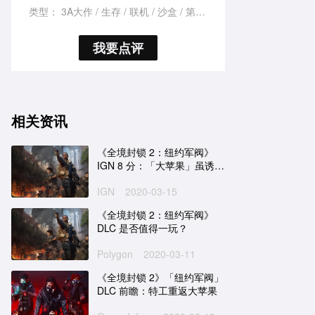
类型：
3A大作
生存
联机
沙盒
第三人称
我要点评
相关资讯
《全境封锁 2：纽约军阀》
IGN 8 分：「大苹果」虽诱
人，想吃可不容易
IGN
2020-03-15
《全境封锁 2：纽约军阀》
DLC 是否值得一玩？
Polygon
2020-03-11
《全境封锁 2》「纽约军阀」
DLC 前瞻：特工重返大苹果