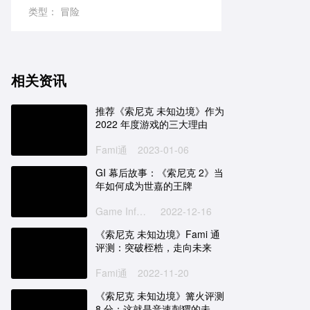
类型：
冒险
相关资讯
推荐《索尼克 未知边境》作为
2022 年度游戏的三大理由
Fami通
2023-01-06
GI 幕后故事：《索尼克 2》当
年如何成为世嘉的王牌
Game Informer
2022-12-16
《索尼克 未知边境》Fami 通
评测：突破桎梏，走向未来
Fami通
2022-11-20
《索尼克 未知边境》篝火评测
8 分：这就是音速刺猬的未