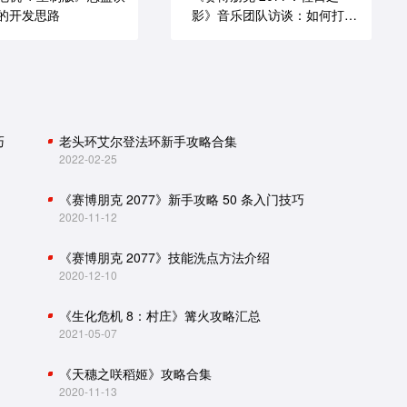
的开发思路
影》音乐团队访谈：如何打造
谍战原声带
巧
老头环艾尔登法环新手攻略合集
2022-02-25
《赛博朋克 2077》新手攻略 50 条入门技巧
2020-11-12
《赛博朋克 2077》技能洗点方法介绍
2020-12-10
《生化危机 8：村庄》篝火攻略汇总
2021-05-07
《天穗之咲稻姬》攻略合集
2020-11-13