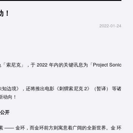
启动！
2022-01-24
」，于 2022 年内的关键讯息为「Project Sonic
克未知边境》，还将推出电影《刺猬索尼克 2》（暂译） 等诸
新动向！
现已公开
 —— 金环，而金环前方则寓意着广阔的全新世界。金 环