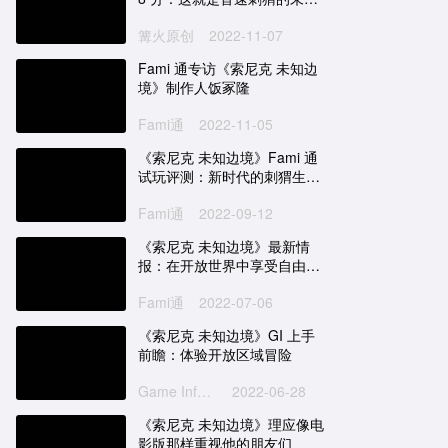
来？
篝火原创
2022-11-07
Fami 通专访《索尼克 未知边
境》制作人饭冢隆
Fami通
2022-11-05
《索尼克 未知边境》Fami 通
试玩评测：新时代的刺猬生存
之道
Fami通
2022-09-12
《索尼克 未知边境》最新情
报：在开放世界中享受自由高
速的冒险
Fami通
2022-07-06
《索尼克 未知边境》GI 上手
前瞻：体验开放区域冒险
Game Informer
2022-06-28
《索尼克 未知边境》理应像电
影版那样重视他的朋友们