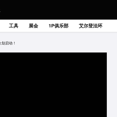
工具
展会
1P俱乐部
艾尔登法环
22」企划启动！