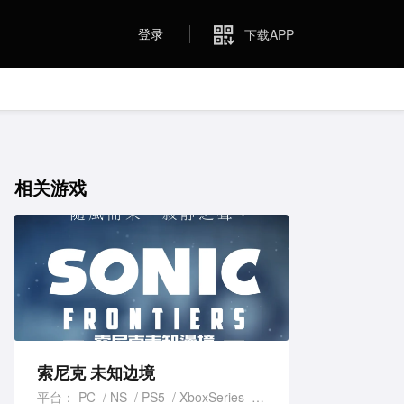
登录
下载APP
相关游戏
索尼克 未知边境
平台：
PC
NS
PS5
XboxSeries
PS4
XboxOne