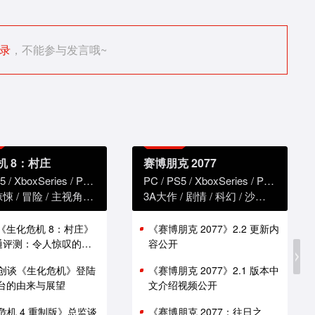
录
，不能参与发言哦~
机 8：村庄
赛博朋克 2077
5
XboxSeries
PS4
XboxOne
PC
PS5
XboxSeries
PS4
Xbox
惊悚
冒险
主视角
恐怖
3A大作
剧情
科幻
沙盒
赛博朋
版《生化危机 8：村庄》
《赛博朋克 2077》2.2 更新内
i 通评测：令人惊叹的性
容公开
创谈《生化危机》登陆
《赛博朋克 2077》2.1 版本中
 平台的由来与展望
文介绍视频公开
危机 4 重制版》总监谈
《赛博朋克 2077：往日之