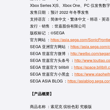
Xbox Series X|S、Xbox One、PC 仅发售数
发售日期 ：预计 2022 年冬季发售
支持语言 ：简体中文・繁体中文・韩语・英
发行・销售 ：世嘉股份有限公司
版权标记 ：©SEGA
官方网站 ：
https://asia.sega.com/SonicFrontie
SEGA 亚洲官方网站 ：
https://asia.sega.com/c
SEGA 世嘉官方微博 ：
http://weibo.com/sega
SEGA 世嘉官方头条号 ：
http://www.toutiao.
SEGA 世嘉官方 bilibili ：
https://space.bilibil
SEGA 世嘉官方小黑盒 ：
https://www.xiaohei
SEGA ASIA BLOG ：
https://asiablog.sega.co
【产品概要】
商品名称 ：索尼克 缤纷色彩 究极版