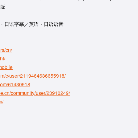
字版
语・日语字幕／英语・日语语音
rs/cn/
ht/
mobile
com/c/user/2119464636655918/
i.com/61430918
he.cn/community/user/23910249/
m/