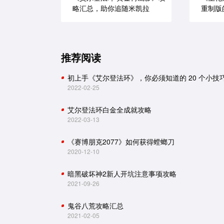
略汇总，助你追随米凯拉
重制版
推荐阅读
初上手《艾尔登法环》，你必须知道的 20 个小技
2022-02-25
艾尔登法环白金全成就攻略
2022-03-13
《赛博朋克2077》如何获得螳螂刀
2020-12-10
暗黑破坏神2新人开坑注意事项攻略
2021-09-26
鬼谷八荒攻略汇总
2021-02-05