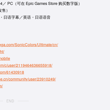
n®4／ PC（可在 Epic Games Store 购买数字版）
）发售）
语・日语字幕／英语・日语语音
sega.com/SonicColors/Ultimate/cn/
ht/
mobile
com/c/user/2119464636655918/
i.com/61430918
he.cn/community/user/23910249/
m/