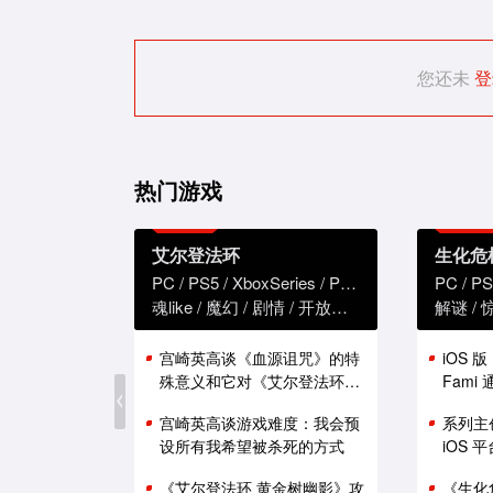
您还未
登
热门游戏
艾尔登法环
生化危
PC
PS5
XboxSeries
PS4
XboxOne
PC
PS
魂like
魔幻
剧情
开放世界
解谜
宫崎英高谈《血源诅咒》的特
iOS 
殊意义和它对《艾尔登法环》
Fam
的影响
能表现
宫崎英高谈游戏难度：我会预
系列主
设所有我希望被杀死的方式
iOS
《艾尔登法环 黄金树幽影》攻
《生化