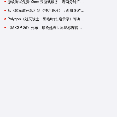
微软测试免费 Xbox 云游戏服务，看两分钟广告可用一小时
从《盟军敢死队》到《神之亵渎》：西班牙游戏工作室盘点
Polygon《毁灭战士：黑暗时代 启示录》评测：轰轰烈烈的谢幕演出？
《MXGP 26》公布，摩托越野世界锦标赛官方游戏回归