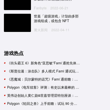
Fanbyte
2022-06-21
世嘉「超级游戏」计划由多部
游戏组成，或包含 NFT
篝火新闻
2022-04-11
游戏热点
《街头霸王 6》新角色“亚思敏”Fami 通抢先体验报告
《斯普拉遁：涂击队》多人模式 Fami 通试玩：与好友并肩推进故事
《恶魔城：贝尔蒙特的诅咒》Fami 通前瞻：要素杂糅的新生《恶魔城》
Polygon《电车炫客》评测：有史以来最棒的 3D 索尼克游戏！
英伟达创始人黄仁勋&世嘉管理层特别座谈：一次改变命运的邂逅
Polygon《轮回之兽》上手前瞻：试玩 90 分钟后，我依然有一肚子疑惑