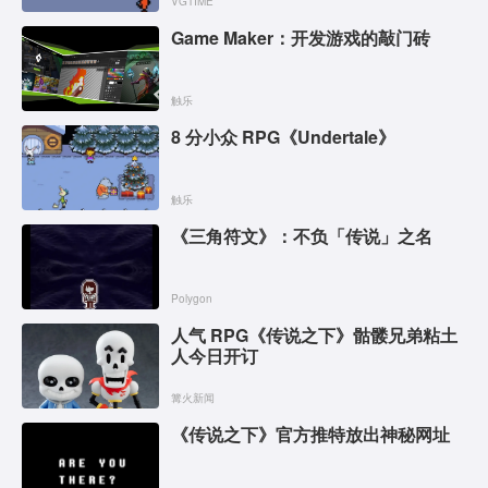
VGTIME
Game Maker：开发游戏的敲门砖
触乐
8 分小众 RPG《Undertale》
触乐
《三角符文》：不负「传说」之名
Polygon
人气 RPG《传说之下》骷髅兄弟粘土
人今日开订
篝火新闻
《传说之下》官方推特放出神秘网址