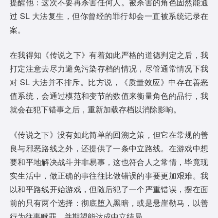
提醒他：这次不要再杀害任何人。被杀害的角色固然能通
过 SL 大法复生，但你曾经的罪行却会一直被系统记录在
案。
在我得知《传说之下》有着如此严格的道德判定之后，我
打定注意去尽力避免污染存档的情况，尽管通常情况下我
对 SL 大法并不排斥。比方说，《质量效应》中存在善恶
值系统，会通过模范和变节的数值来衡量角色的品行，我
就会在犯下错事之后，重新加载存档以消除影响。
《传说之下》没有如此简单的回溯之策，但它在常规的善
良与邪恶路线之外，还提供了一条中立路线。在游戏中想
要和平地解决战斗并非易事，这也符合人之常情，毕竟现
实生活中，做正确的事往往比做错误的事要更加艰难。我
以和平路线开始游戏，但随后犯了一个严重错误，摆在面
前的只有两个选择：彻底堕入黑暗，或是悬崖勒马，以善
行为往事赎罪，并期望能达成中立结局。