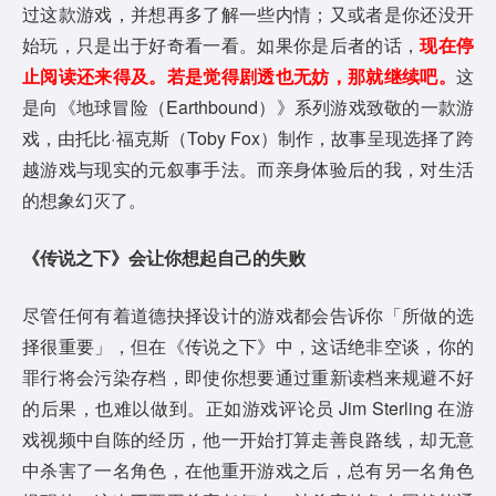
过这款游戏，并想再多了解一些内情；又或者是你还没开
始玩，只是出于好奇看一看。如果你是后者的话，
现在停
止阅读还来得及。若是觉得剧透也无妨，那就继续吧。
这
是向《地球冒险（Earthbound）》系列游戏致敬的一款游
戏，由托比·福克斯（Toby Fox）制作，故事呈现选择了跨
越游戏与现实的元叙事手法。而亲身体验后的我，对生活
的想象幻灭了。
《传说之下》会让你想起自己的失败
尽管任何有着道德抉择设计的游戏都会告诉你「所做的选
择很重要」，但在《传说之下》中，这话绝非空谈，你的
罪行将会污染存档，即使你想要通过重新读档来规避不好
的后果，也难以做到。正如游戏评论员 Jim Sterling 在游
戏视频中自陈的经历，他一开始打算走善良路线，却无意
中杀害了一名角色，在他重开游戏之后，总有另一名角色