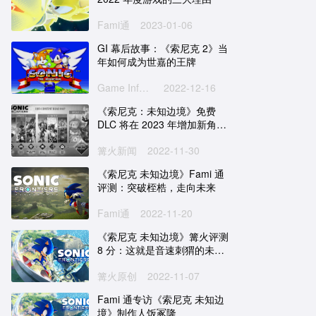
Fami通
2023-01-06
GI 幕后故事：《索尼克 2》当
年如何成为世嘉的王牌
Game Informer
2022-12-16
《索尼克：未知边境》免费
DLC 将在 2023 年增加新角
色、照相模式等
篝火新闻
2022-11-30
《索尼克 未知边境》Fami 通
评测：突破桎梏，走向未来
Fami通
2022-11-20
《索尼克 未知边境》篝火评测
8 分：这就是音速刺猬的未
来？
篝火原创
2022-11-07
宝可梦传说 阿尔宙斯
刺客信条：英灵殿
Fami 通专访《索尼克 未知边
境》制作人饭冢隆