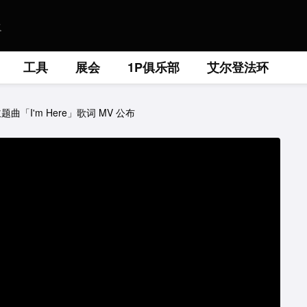
工具
展会
1P俱乐部
艾尔登法环
曲「I'm Here」歌词 MV 公布