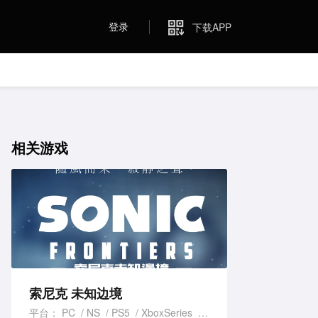
登录
下载APP
相关游戏
索尼克 未知边境
平台：
PC
NS
PS5
XboxSeries
PS4
XboxOne