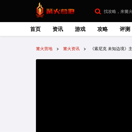
首页
资讯
游戏
攻略
评测
篝火营地
篝火资讯
《索尼克 未知边境》主题