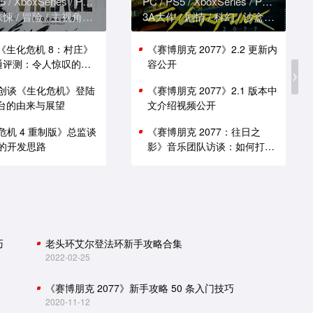
5
XboxSeries
PS4
XboxOne
PC
PS5
XboxSeries
PS4
Xbox
惊悚
冒险
主视角
恐怖
3A大作
剧情
科幻
沙盒
赛博朋
版《生化危机 8：村庄》
《赛博朋克 2077》2.2 更新内
i 通评测：令人惊叹的性
容公开
创谈《生化危机》登陆
《赛博朋克 2077》2.1 版本中
 平台的由来与展望
文介绍视频公开
危机 4 重制版》总监谈
《赛博朋克 2077：往日之
的开发思路
影》音乐团队访谈：如何打造
谍战原声带
巧
老头环艾尔登法环新手攻略合集
2022-02-25
《赛博朋克 2077》新手攻略 50 条入门技巧
2020-11-12