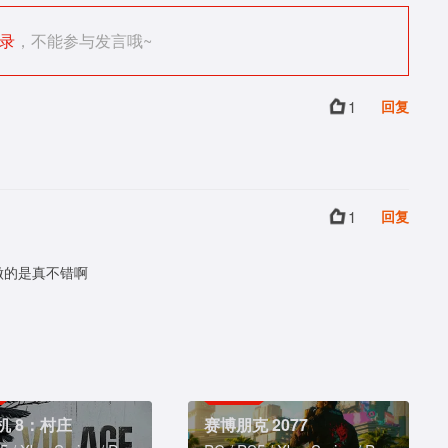
录
，不能参与发言哦~
1
回复
1
回复
做的是真不错啊
机 8：村庄
赛博朋克 2077