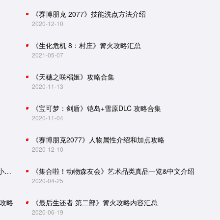
《赛博朋克 2077》技能洗点方法介绍
2020-12-10
《生化危机 8：村庄》篝火攻略汇总
2021-05-07
《天穗之咲稻姬》攻略合集
2020-11-13
《宝可梦：剑盾》铠岛+雪原DLC 攻略合集
2020-11-04
《赛博朋克2077》人物属性介绍和加点攻略
2020-12-10
怪物猎人世界：冰原攻略（主线流程、怪物肉质、小技巧）
《集合啦！动物森友会》艺术品类真品一览&中文介绍
2020-04-25
攻略
《最后生还者 第二部》篝火攻略内容汇总
2020-06-19