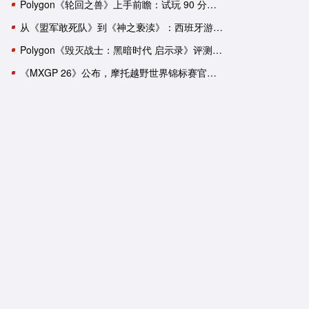
Polygon《轮回之兽》上手前瞻：试玩 90 分钟后，我依然有一肚子疑惑
从《盟军敢死队》到《神之亵渎》：西班牙游戏工作室盘点
Polygon《毁灭战士：黑暗时代 启示录》评测：轰轰烈烈的谢幕演出？
《MXGP 26》公布，摩托越野世界锦标赛官方游戏回归