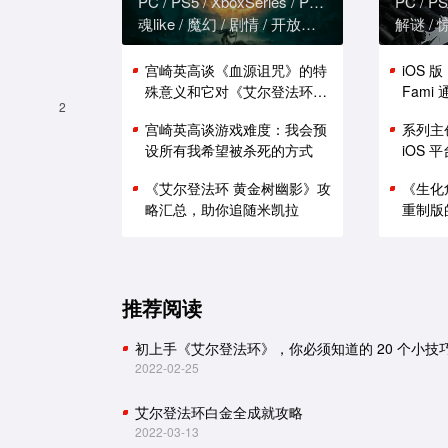
PC
PS5
XboxSeries
PS4
XboxOne
PC
PS
魂like
魔幻
剧情
开放世界
解谜
宫崎英高谈《血源诅咒》的特
iOS 
用微信扫描二维码
殊意义和它对《艾尔登法环》
Fam
2
的影响
能表现
用QQ扫描二维码
宫崎英高谈游戏难度：我会预
系列主
设所有我希望被杀死的方式
iOS
《艾尔登法环 黄金树幽影》攻
《生化
略汇总，助你追随米凯拉
重制版
推荐阅读
初上手《艾尔登法环》，你必须知道的 20 个小技
2022-02-25
艾尔登法环白金全成就攻略
2022-03-13