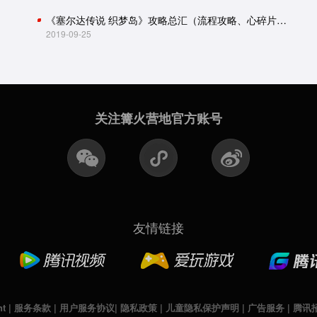
《塞尔达传说 织梦岛》攻略总汇（流程攻略、心碎片、贝壳收集）
2019-09-25
关注篝火营地官方账号
友情链接
nt
|
服务条款
|
用户服务协议
|
隐私政策
|
儿童隐私保护声明
|
广告服务
|
腾讯