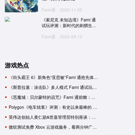
One
NS
PC
PS5
XboxSeries
PS4
克
日式
探索
狩猎
神话
剧情
养成
第三人称
3A大作
冒险
开放世界
历史
潜入
Fami通
2022-11-05
《索尼克 未知边境》Fami 通
《宝可梦 朱／紫》Polygon 评
《刺客信条 英灵殿》x《怪
试玩评测：新时代的刺猬生存
测：不进反退
猎人 世界》联动宣传片公
之道
Fami通
2022-09-12
《宝可梦 朱／紫》需要配音
育碧证实《刺客信条：英灵
吗？
殿》12 月 6 日将重返 Stea
平台
匡威与《宝可梦》推出四款日
9 月 13 日 ~ 9 月 19 日 Xb
本限定联名球鞋
金会员游戏促销阵容公布
游戏热点
《街头霸王 6》新角色“亚思敏”Fami 通抢先体验报告
《斯普拉遁：涂击队》多人模式 Fami 通试玩：与好友并肩推进故事
《恶魔城：贝尔蒙特的诅咒》Fami 通前瞻：要素杂糅的新生《恶魔城》
Polygon《电车炫客》评测：有史以来最棒的 3D 索尼克游戏！
英伟达创始人黄仁勋&世嘉管理层特别座谈：一次改变命运的邂逅
微软测试免费 Xbox 云游戏服务，看两分钟广告可用一小时