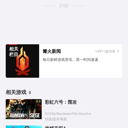
相关
篝火新闻
14971篇内容
栏目
每日新鲜游戏资讯，第一时间速递
相关游戏
5
彩虹六号：围攻
8.3
PC
/
PS5
/
XboxSeries
/
PS4
/
XboxOne
对战
/
战术
/
联机