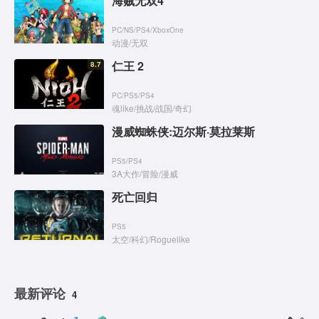
海贼无双4
PC
/
NS
/
PS4
/
XboxOne
动漫
/
无双
仁王 2
8.7
PC
/
PS5
/
PS4
魂like
/
挑战
/
战国
/
奇幻
漫威蜘蛛侠:迈尔斯·莫拉莱斯
PS5
/
PS4
3A大作
/
冒险
/
漫威
死亡回归
PS5
太空
/
科幻
/
Roguelike
最新评论
4