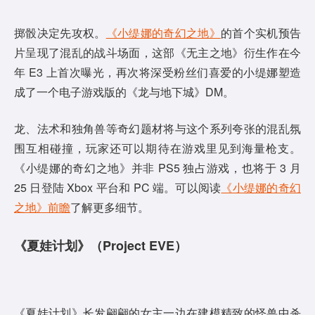
掷骰决定先攻权。
《小缇娜的奇幻之地》
的首个实机预告
片呈现了混乱的战斗场面，这部《无主之地》衍生作在今
年 E3 上首次曝光，再次将深受粉丝们喜爱的小缇娜塑造
成了一个电子游戏版的《龙与地下城》DM。
龙、法术和独角兽等奇幻题材将与这个系列夸张的混乱氛
围互相碰撞，玩家还可以期待在游戏里见到海量枪支。
《小缇娜的奇幻之地》并非 PS5 独占游戏，也将于 3 月
25 日登陆 Xbox 平台和 PC 端。可以阅读
《小缇娜的奇幻
之地》前瞻
了解更多细节。
《夏娃计划》（Project EVE）
《夏娃计划》长发翩翩的女主一边在建模精致的怪兽中杀