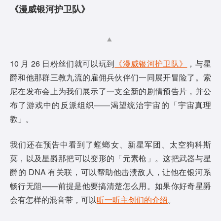
《漫威银河护卫队》
10 月 26 日粉丝们就可以玩到
《漫威银河护卫队》
，与星
爵和他那群三教九流的雇佣兵伙伴们一同展开冒险了。索
尼在发布会上为我们展示了一支全新的剧情预告片，并公
布了游戏中的反派组织——渴望统治宇宙的「宇宙真理
教」。
我们还在预告中看到了螳螂女、新星军团、太空狗科斯
莫，以及星爵那把可以变形的「元素枪」。这把武器与星
爵的 DNA 有关联，可以帮助他击溃敌人，让他在银河系
畅行无阻——前提是他要搞清楚怎么用。如果你好奇星爵
会有怎样的混音带，可以
听一听主创们的介绍
。