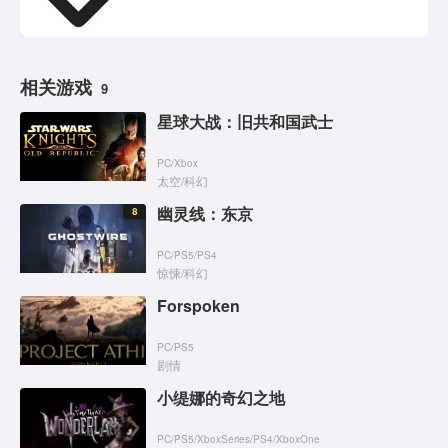
相关游戏
9
星球大战：旧共和国武士
PC
/
Xbox
太空
/
科幻
幽灵线：东京
8
PC
/
PS5
/
PS4
惊悚
/
科幻
Forspoken
PC
/
PS5
剧情
小缇娜的奇幻之地
PC
/
PS5
/
XboxSeries
/
PS4
/
XboxOne