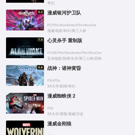
奇幻
漫威银河护卫队
8.2
PC
/
PS5
/
XboxSeries
/
PS4
/
XboxOne
漫威
/
电影
/
科幻
/
第三人称
心灵杀手 重制版
7.5
PC
/
NS
/
PS5
/
XboxSeries
/
PS4
/
XboxOne
互动电影
/
惊悚
/
生存
/
第三人称
/
恐怖
战神：诸神黄昏
9.6
PS5
/
PS4
3A大作
/
剧情
/
奇幻
漫威蜘蛛侠 2
PS5
3A大作
/
冒险
/
漫威
/
沙盒
漫威金刚狼